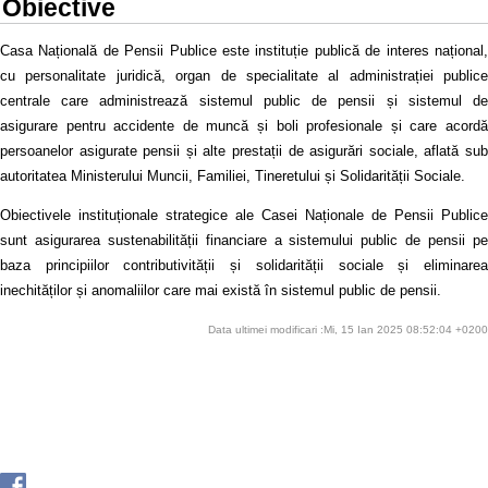
Obiective
Casa Națională de Pensii Publice este instituție publică de interes național,
cu personalitate juridică, organ de specialitate al administrației publice
centrale care administrează sistemul public de pensii și sistemul de
asigurare pentru accidente de muncă și boli profesionale și care acordă
persoanelor asigurate pensii și alte prestații de asigurări sociale, aflată sub
autoritatea Ministerului Muncii, Familiei, Tineretului și Solidarității Sociale.
Obiectivele instituționale strategice ale Casei Naționale de Pensii Publice
sunt asigurarea sustenabilității financiare a sistemului public de pensii pe
baza principiilor contributivității și solidarității sociale și eliminarea
inechităților și anomaliilor care mai există în sistemul public de pensii.
Data ultimei modificari :Mi, 15 Ian 2025 08:52:04 +0200