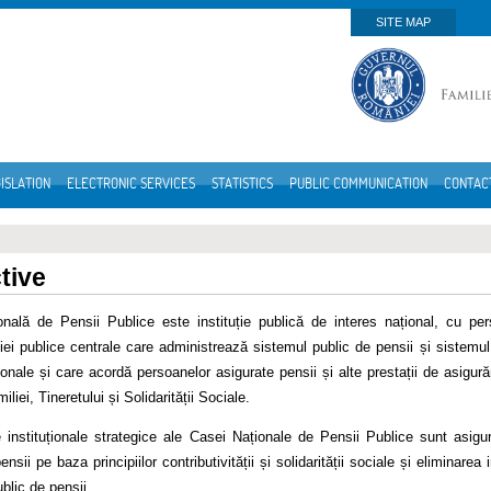
SITE MAP
ISLATION
ELECTRONIC SERVICES
STATISTICS
PUBLIC COMMUNICATION
CONTAC
tive
nală de Pensii Publice este instituție publică de interes național, cu perso
ției publice centrale care administrează sistemul public de pensii și sistem
ionale și care acordă persoanelor asigurate pensii și alte prestații de asigurăr
liei, Tineretului și Solidarității Sociale.
 instituționale strategice ale Casei Naționale de Pensii Publice sunt asigura
ensii pe baza principiilor contributivității și solidarității sociale și eliminarea
blic de pensii.