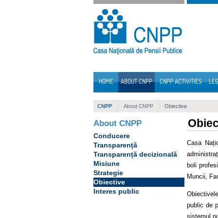
Skip to Content
HOME
ABOUT CNPP
CNPP ACTIVITIES
LEG
Navigation
CNPP
About CNPP
Obiective
Obiec
About CNPP
Conducere
Casa Națio
Transparență
administra
Transparență decizională
Misiune
boli profes
Strategie
Muncii, Fami
Obiective
Interes public
Obiectivele
public de p
sistemul pu