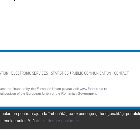
ATION
ELECTRONIC SERVICES
STATISTICS
PUBLIC COMMUNICATION
CONTACT
grams co-financed by the European Union please visit
www.fonduri-ue.ro
icial position of the European Union or the Romanian Government
kie-uri pentru a ajuta la îmbunătăţirea experienţei şi funcţionalităţii portalulu
ii cookie-urilor. Află
detalii despre cookie-uri.