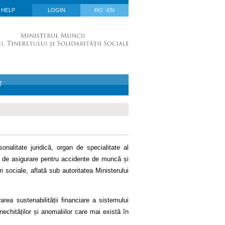
HELP
LOGIN
RO
EN
T
nalitate juridică, organ de specialitate al
ul de asigurare pentru accidente de muncă și
i sociale, aflată sub autoritatea Ministerului
rea sustenabilității financiare a sistemului
 inechităților și anomaliilor care mai există în