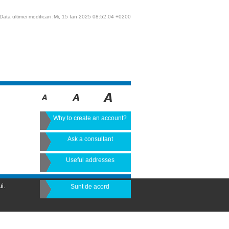
Data ultimei modificari :Mi, 15 Ian 2025 08:52:04 +0200
Why to create an account?
Ask a consultant
Useful addresses
i.
Sunt de acord