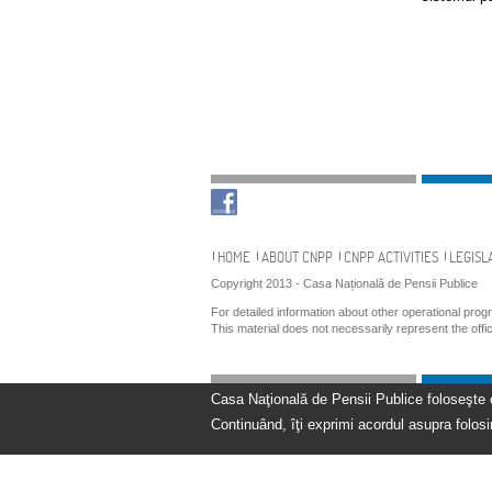
Navigation
HOME
ABOUT CNPP
CNPP ACTIVITIES
LEGISL
Copyright 2013 - Casa Națională de Pensii Publice
For detailed information about other operational pro
This material does not necessarily represent the off
Casa Naţională de Pensii Publice foloseşte coo
Continuând, îţi exprimi acordul asupra folosir