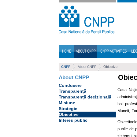
Skip to Content
HOME
ABOUT CNPP
CNPP ACTIVITIES
LEG
Navigation
CNPP
About CNPP
Obiective
Obiec
About CNPP
Conducere
Casa Națio
Transparență
administra
Transparență decizională
Misiune
boli profes
Strategie
Muncii, Fami
Obiective
Interes public
Obiectivele
public de p
sistemul pu