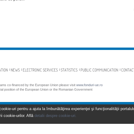
ATION
NEWS
ELECTRONIC SERVICES
STATISTICS
PUBLIC COMMUNICATION
CONTAC
grams co-financed by the European Union please visit
www.fonduri-ue.ro
icial position of the European Union or the Romanian Government
kie-uri pentru a ajuta la îmbunătăţirea experienţei şi funcţionalităţii portalulu
ii cookie-urilor. Află
detalii despre cookie-uri.