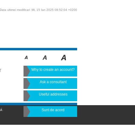
Data ultimei modificari :Mi, 15 Ian 2025 08:52:04 +0200
Why to create an account?
T
Ask a consultant
Useful addresses
i.
Sunt de acord