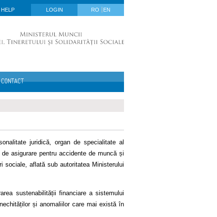
HELP
LOGIN
RO
EN
CONTACT
nalitate juridică, organ de specialitate al
ul de asigurare pentru accidente de muncă și
i sociale, aflată sub autoritatea Ministerului
rea sustenabilității financiare a sistemului
 inechităților și anomaliilor care mai există în