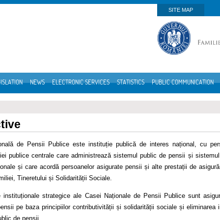
SITE MAP
ISLATION
NEWS
ELECTRONIC SERVICES
STATISTICS
PUBLIC COMMUNICATION
tive
nală de Pensii Publice este instituție publică de interes național, cu perso
ției publice centrale care administrează sistemul public de pensii și sistem
ionale și care acordă persoanelor asigurate pensii și alte prestații de asigurăr
liei, Tineretului și Solidarității Sociale.
 instituționale strategice ale Casei Naționale de Pensii Publice sunt asigura
ensii pe baza principiilor contributivității și solidarității sociale și eliminarea
blic de pensii.