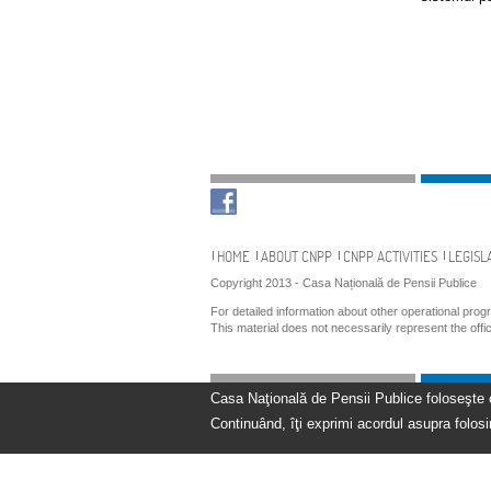
Navigation
HOME
ABOUT CNPP
CNPP ACTIVITIES
LEGISL
Copyright 2013 - Casa Națională de Pensii Publice
For detailed information about other operational pro
This material does not necessarily represent the off
Casa Naţională de Pensii Publice foloseşte coo
Continuând, îţi exprimi acordul asupra folosir