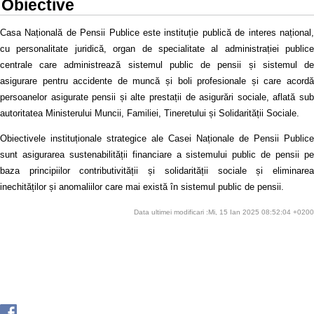
Obiective
Casa Națională de Pensii Publice este instituție publică de interes național,
cu personalitate juridică, organ de specialitate al administrației publice
centrale care administrează sistemul public de pensii și sistemul de
asigurare pentru accidente de muncă și boli profesionale și care acordă
persoanelor asigurate pensii și alte prestații de asigurări sociale, aflată sub
autoritatea Ministerului Muncii, Familiei, Tineretului și Solidarității Sociale.
Obiectivele instituționale strategice ale Casei Naționale de Pensii Publice
sunt asigurarea sustenabilității financiare a sistemului public de pensii pe
baza principiilor contributivității și solidarității sociale și eliminarea
inechităților și anomaliilor care mai există în sistemul public de pensii.
Data ultimei modificari :Mi, 15 Ian 2025 08:52:04 +0200