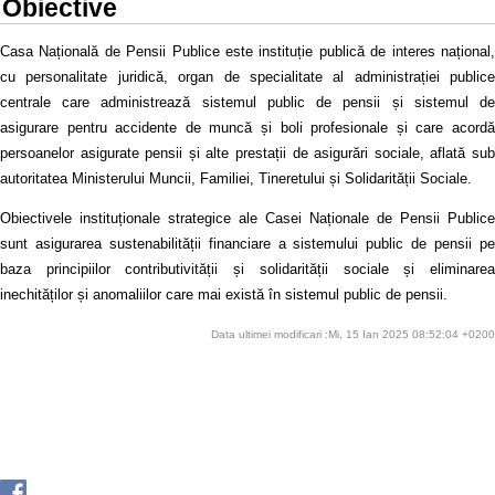
Obiective
Casa Națională de Pensii Publice este instituție publică de interes național,
cu personalitate juridică, organ de specialitate al administrației publice
centrale care administrează sistemul public de pensii și sistemul de
asigurare pentru accidente de muncă și boli profesionale și care acordă
persoanelor asigurate pensii și alte prestații de asigurări sociale, aflată sub
autoritatea Ministerului Muncii, Familiei, Tineretului și Solidarității Sociale.
Obiectivele instituționale strategice ale Casei Naționale de Pensii Publice
sunt asigurarea sustenabilității financiare a sistemului public de pensii pe
baza principiilor contributivității și solidarității sociale și eliminarea
inechităților și anomaliilor care mai există în sistemul public de pensii.
Data ultimei modificari :Mi, 15 Ian 2025 08:52:04 +0200