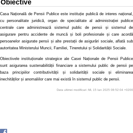
Obiective
Casa Națională de Pensii Publice este instituție publică de interes național,
cu personalitate juridică, organ de specialitate al administrației publice
centrale care administrează sistemul public de pensii și sistemul de
asigurare pentru accidente de muncă și boli profesionale și care acordă
persoanelor asigurate pensii și alte prestații de asigurări sociale, aflată sub
autoritatea Ministerului Muncii, Familiei, Tineretului și Solidarității Sociale.
Obiectivele instituționale strategice ale Casei Naționale de Pensii Publice
sunt asigurarea sustenabilității financiare a sistemului public de pensii pe
baza principiilor contributivității și solidarității sociale și eliminarea
inechităților și anomaliilor care mai există în sistemul public de pensii.
Data ultimei modificari :Mi, 15 Ian 2025 08:52:04 +0200