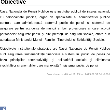
Obiective
Casa Națională de Pensii Publice este instituție publică de interes național,
cu personalitate juridică, organ de specialitate al administrației publice
centrale care administrează sistemul public de pensii și sistemul de
asigurare pentru accidente de muncă și boli profesionale și care acordă
persoanelor asigurate pensii și alte prestații de asigurări sociale, aflată sub
autoritatea Ministerului Muncii, Familiei, Tineretului și Solidarității Sociale.
Obiectivele instituționale strategice ale Casei Naționale de Pensii Publice
sunt asigurarea sustenabilității financiare a sistemului public de pensii pe
baza principiilor contributivității și solidarității sociale și eliminarea
inechităților și anomaliilor care mai există în sistemul public de pensii.
Data ultimei modificari :Mi, 15 Ian 2025 08:52:04 +0200