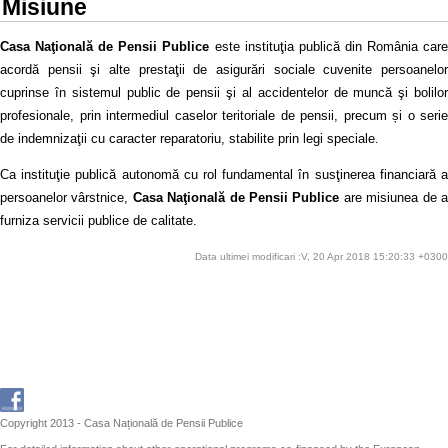
Misiune
Casa Naţională de Pensii Publice
este instituţia publică din România car
acordă pensii şi alte prestaţii de asigurări sociale cuvenite persoanelor
cuprinse în sistemul public de pensii şi al accidentelor de muncă şi bolilor
profesionale, prin intermediul caselor teritoriale de pensii, precum și o serie
de indemnizaţii cu caracter reparatoriu, stabilite prin legi speciale.
Ca instituţie publică autonomă cu rol fundamental în susţinerea financiară a
persoanelor vârstnice,
Casa Naţională de Pensii Publice
are misiunea de 
furniza servicii publice de calitate.
Data ultimei modificari :V, 20 Apr 2018 15:20:33 +0300
Copyright 2013 - Casa Națională de Pensii Publice