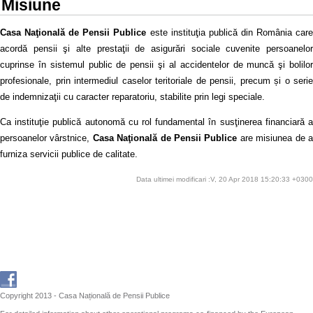
Misiune
Casa Naţională de Pensii Publice
este instituţia publică din România car
acordă pensii şi alte prestaţii de asigurări sociale cuvenite persoanelor
cuprinse în sistemul public de pensii şi al accidentelor de muncă şi bolilor
profesionale, prin intermediul caselor teritoriale de pensii, precum și o serie
de indemnizaţii cu caracter reparatoriu, stabilite prin legi speciale.
Ca instituţie publică autonomă cu rol fundamental în susţinerea financiară a
persoanelor vârstnice,
Casa Naţională de Pensii Publice
are misiunea de 
furniza servicii publice de calitate.
Data ultimei modificari :V, 20 Apr 2018 15:20:33 +0300
Copyright 2013 - Casa Națională de Pensii Publice