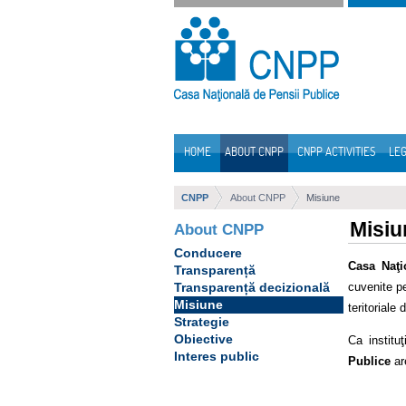
Skip to Content
HOME
ABOUT CNPP
CNPP ACTIVITIES
LEG
Navigation
CNPP
About CNPP
Misiune
Misiu
About CNPP
Conducere
Casa Naţi
Transparență
cuvenite pe
Transparență decizională
Misiune
teritoriale
Strategie
Obiective
Ca institu
Interes public
Publice
are