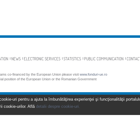
ATION
NEWS
ELECTRONIC SERVICES
STATISTICS
PUBLIC COMMUNICATION
CONTAC
grams co-financed by the European Union please visit
www.fonduri-ue.ro
icial position of the European Union or the Romanian Government
kie-uri pentru a ajuta la îmbunătăţirea experienţei şi funcţionalităţii portalulu
ii cookie-urilor. Află
detalii despre cookie-uri.