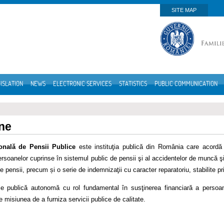
SITE MAP
ISLATION
NEWS
ELECTRONIC SERVICES
STATISTICS
PUBLIC COMMUNICATION
ne
onală de Pensii Publice
este instituţia publică din România care acordă p
rsoanelor cuprinse în sistemul public de pensii şi al accidentelor de muncă şi 
 de pensii, precum și o serie de indemnizaţii cu caracter reparatoriu, stabilite pr
ţie publică autonomă cu rol fundamental în susţinerea financiară a persoa
 misiunea de a furniza servicii publice de calitate.