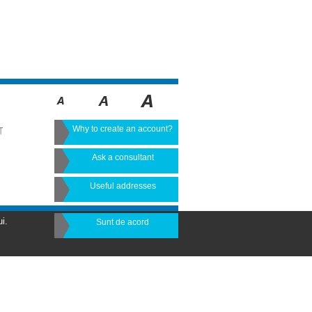
Why to create an account?
T
Ask a consultant
Useful addresses
i.
Sunt de acord