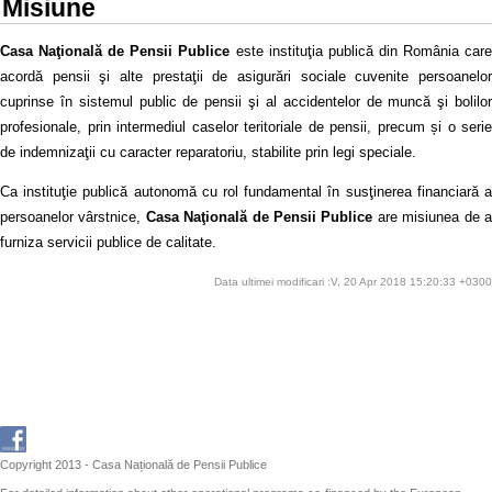
Misiune
Casa Naţională de Pensii Publice
este instituţia publică din România car
acordă pensii şi alte prestaţii de asigurări sociale cuvenite persoanelor
cuprinse în sistemul public de pensii şi al accidentelor de muncă şi bolilor
profesionale, prin intermediul caselor teritoriale de pensii, precum și o serie
de indemnizaţii cu caracter reparatoriu, stabilite prin legi speciale.
Ca instituţie publică autonomă cu rol fundamental în susţinerea financiară a
persoanelor vârstnice,
Casa Naţională de Pensii Publice
are misiunea de 
furniza servicii publice de calitate.
Data ultimei modificari :V, 20 Apr 2018 15:20:33 +0300
Copyright 2013 - Casa Națională de Pensii Publice