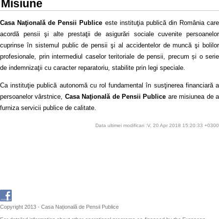
Misiune
Casa Naţională de Pensii Publice
este instituţia publică din România car
acordă pensii şi alte prestaţii de asigurări sociale cuvenite persoanelor
cuprinse în sistemul public de pensii şi al accidentelor de muncă şi bolilor
profesionale, prin intermediul caselor teritoriale de pensii, precum și o serie
de indemnizaţii cu caracter reparatoriu, stabilite prin legi speciale.
Ca instituţie publică autonomă cu rol fundamental în susţinerea financiară a
persoanelor vârstnice,
Casa Naţională de Pensii Publice
are misiunea de 
furniza servicii publice de calitate.
Data ultimei modificari :V, 20 Apr 2018 15:20:33 +0300
Copyright 2013 - Casa Națională de Pensii Publice