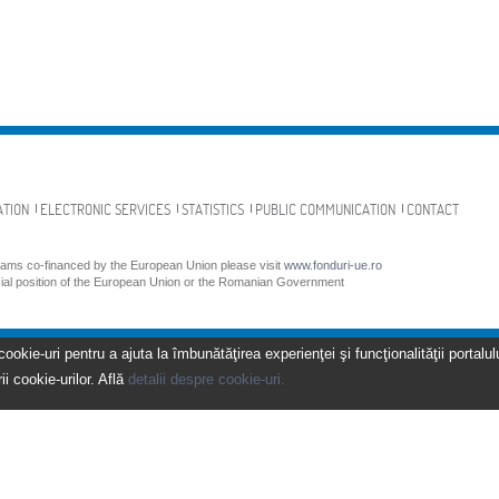
ATION
ELECTRONIC SERVICES
STATISTICS
PUBLIC COMMUNICATION
CONTACT
grams co-financed by the European Union please visit
www.fonduri-ue.ro
icial position of the European Union or the Romanian Government
kie-uri pentru a ajuta la îmbunătăţirea experienţei şi funcţionalităţii portalulu
ii cookie-urilor. Află
detalii despre cookie-uri.