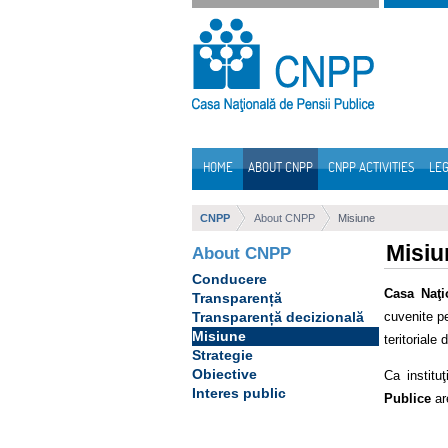
Skip to Content
HOME
ABOUT CNPP
CNPP ACTIVITIES
LEG
Navigation
CNPP
About CNPP
Misiune
Misiu
About CNPP
Conducere
Casa Naţi
Transparență
cuvenite pe
Transparență decizională
Misiune
teritoriale
Strategie
Obiective
Ca institu
Interes public
Publice
are