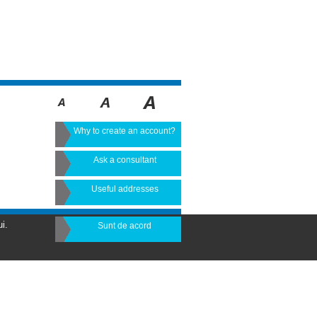
Why to create an account?
Ask a consultant
Useful addresses
i.
Sunt de acord