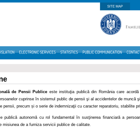
SITE MAP
ISLATION
ELECTRONIC SERVICES
STATISTICS
PUBLIC COMMUNICATION
CONTAC
ne
onală de Pensii Publice
este instituţia publică din România care acordă p
rsoanelor cuprinse în sistemul public de pensii şi al accidentelor de muncă şi 
 de pensii, precum și o serie de indemnizaţii cu caracter reparatoriu, stabilite pr
ţie publică autonomă cu rol fundamental în susţinerea financiară a persoa
 misiunea de a furniza servicii publice de calitate.