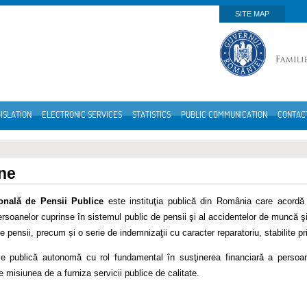
SITE MAP
ISLATION
ELECTRONIC SERVICES
STATISTICS
PUBLIC COMMUNICATION
CONTAC
ne
onală de Pensii Publice
este instituţia publică din România care acordă p
rsoanelor cuprinse în sistemul public de pensii şi al accidentelor de muncă şi 
 de pensii, precum și o serie de indemnizaţii cu caracter reparatoriu, stabilite pr
ţie publică autonomă cu rol fundamental în susţinerea financiară a persoa
 misiunea de a furniza servicii publice de calitate.