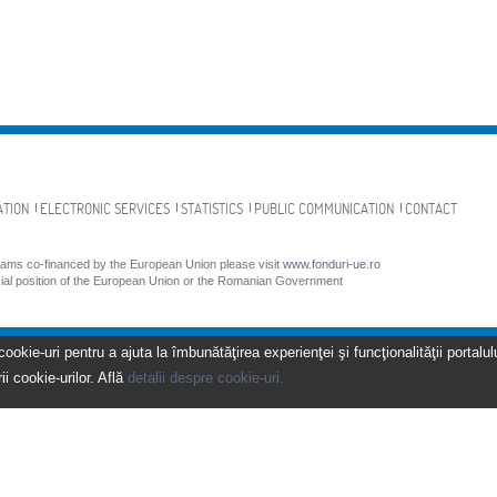
ATION
ELECTRONIC SERVICES
STATISTICS
PUBLIC COMMUNICATION
CONTACT
grams co-financed by the European Union please visit
www.fonduri-ue.ro
icial position of the European Union or the Romanian Government
kie-uri pentru a ajuta la îmbunătăţirea experienţei şi funcţionalităţii portalulu
ii cookie-urilor. Află
detalii despre cookie-uri.