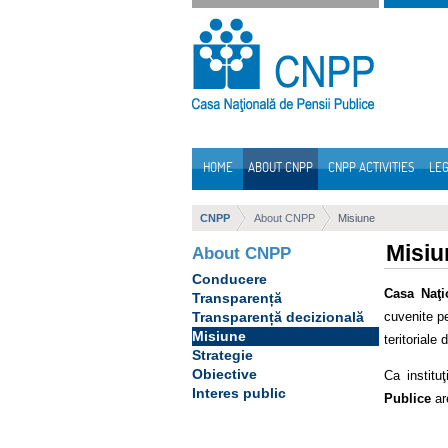
Skip to Content
HOME
ABOUT CNPP
CNPP ACTIVITIES
LEG
Navigation
CNPP
About CNPP
Misiune
Misiu
About CNPP
Conducere
Casa Naţi
Transparență
cuvenite pe
Transparență decizională
Misiune
teritoriale
Strategie
Obiective
Ca institu
Interes public
Publice
are