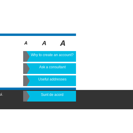
Why to create an account?
Ask a consultant
Useful addresses
i.
Sunt de acord