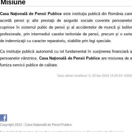
Misiune
Casa Naţională de Pensii Publice
este instituţia publică din România car
acordă pensii şi alte prestaţii de asigurări sociale cuvenite persoanelor
cuprinse în sistemul public de pensii şi al accidentelor de muncă şi bolilor
profesionale, prin intermediul caselor teritoriale de pensii, precum și o serie
de indemnizaţii cu caracter reparatoriu, stabilite prin legi speciale.
Ca instituţie publică autonomă cu rol fundamental în susţinerea financiară a
persoanelor vârstnice,
Casa Naţională de Pensii Publice
are misiunea de 
furniza servicii publice de calitate.
Data ultimei modificari :V, 20 Apr 2018 15:20:33 +0300
Copyright 2013 - Casa Națională de Pensii Publice