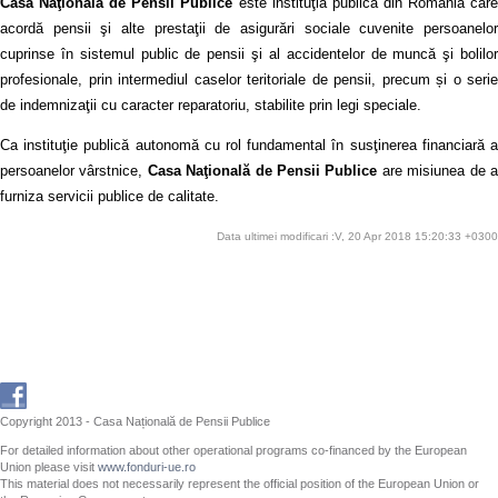
Casa Naţională de Pensii Publice
este instituţia publică din România car
acordă pensii şi alte prestaţii de asigurări sociale cuvenite persoanelor
cuprinse în sistemul public de pensii şi al accidentelor de muncă şi bolilor
profesionale, prin intermediul caselor teritoriale de pensii, precum și o serie
de indemnizaţii cu caracter reparatoriu, stabilite prin legi speciale.
Ca instituţie publică autonomă cu rol fundamental în susţinerea financiară a
persoanelor vârstnice,
Casa Naţională de Pensii Publice
are misiunea de 
furniza servicii publice de calitate.
Data ultimei modificari :V, 20 Apr 2018 15:20:33 +0300
Copyright 2013 - Casa Națională de Pensii Publice
For detailed information about other operational programs co-financed by the European
Union please visit
www.fonduri-ue.ro
This material does not necessarily represent the official position of the European Union or