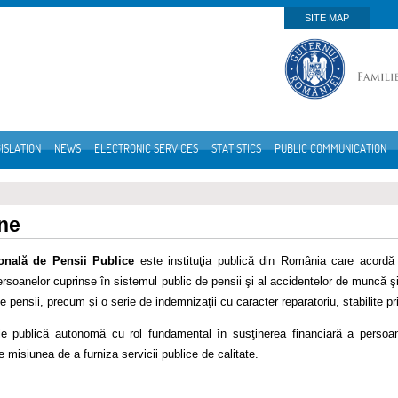
SITE MAP
ISLATION
NEWS
ELECTRONIC SERVICES
STATISTICS
PUBLIC COMMUNICATION
ne
onală de Pensii Publice
este instituţia publică din România care acordă p
rsoanelor cuprinse în sistemul public de pensii şi al accidentelor de muncă şi 
 de pensii, precum și o serie de indemnizaţii cu caracter reparatoriu, stabilite pr
ţie publică autonomă cu rol fundamental în susţinerea financiară a persoa
 misiunea de a furniza servicii publice de calitate.