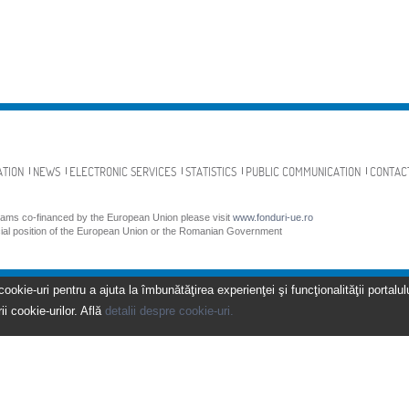
ATION
NEWS
ELECTRONIC SERVICES
STATISTICS
PUBLIC COMMUNICATION
CONTAC
grams co-financed by the European Union please visit
www.fonduri-ue.ro
icial position of the European Union or the Romanian Government
kie-uri pentru a ajuta la îmbunătăţirea experienţei şi funcţionalităţii portalulu
ii cookie-urilor. Află
detalii despre cookie-uri.