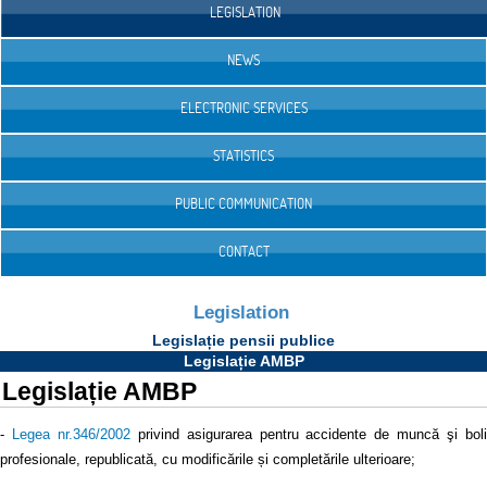
LEGISLATION
NEWS
ELECTRONIC SERVICES
STATISTICS
PUBLIC COMMUNICATION
CONTACT
Legislation
Legislație pensii publice
Legislație AMBP
Legislație AMBP
-
Legea nr.346/2002
privind asigurarea pentru accidente de muncă şi bol
profesionale, republicată, cu modificările și completările ulterioare;