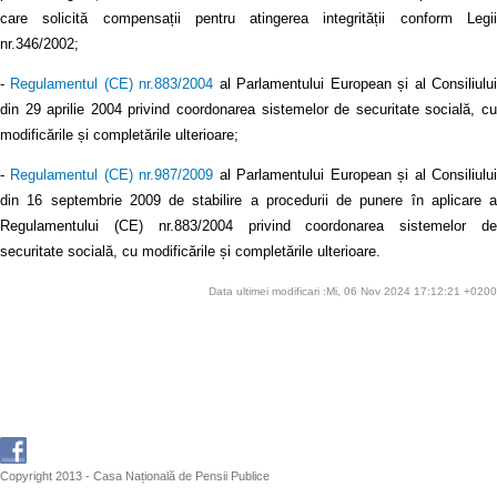
care solicită compensații pentru atingerea integrității conform Legii
nr.346/2002;
-
Regulamentul (CE) nr.883/2004
al Parlamentului European și al Consiliulu
din 29 aprilie 2004 privind coordonarea sistemelor de securitate socială, cu
modificările și completările ulterioare;
-
Regulamentul (CE) nr.987/2009
al Parlamentului European și al Consiliulu
din 16 septembrie 2009 de stabilire a procedurii de punere în aplicare a
Regulamentului (CE) nr.883/2004 privind coordonarea sistemelor de
securitate socială, cu modificările și completările ulterioare.
Data ultimei modificari :Mi, 06 Nov 2024 17:12:21 +0200
Copyright 2013 - Casa Națională de Pensii Publice