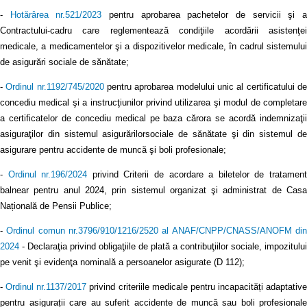
-
Hotărârea nr.521/2023
pentru aprobarea pachetelor de servicii şi 
Contractului-cadru care reglementează condiţiile acordării asistenţei
medicale, a medicamentelor şi a dispozitivelor medicale, în cadrul sistemului
de asigurări sociale de sănătate;
-
Ordinul nr.1192/745/2020
pentru aprobarea modelului unic al certificatului d
concediu medical şi a instrucţiunilor privind utilizarea şi modul de completare
a certificatelor de concediu medical pe baza cărora se acordă indemnizaţii
asiguraţilor din sistemul asigurărilorsociale de sănătate şi din sistemul de
asigurare pentru accidente de muncă şi boli profesionale;
-
Ordinul nr.196/2024
privind Criterii de acordare a biletelor de tratamen
balnear pentru anul 2024, prin sistemul organizat şi administrat de Casa
Națională de Pensii Publice;
-
Ordinul comun nr.3796/910/1216/2520 al ANAF/CNPP/CNASS/ANOFM di
2024
- Declaraţia privind obligaţiile de plată a contribuţiilor sociale, impozitului
pe venit şi evidenţa nominală a persoanelor asigurate (D 112);
-
Ordinul nr.1137/2017
privind criteriile medicale pentru incapacități adaptative
pentru asigurații care au suferit accidente de muncă sau boli profesionale