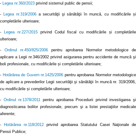
-
Legea nr.360/2023
privind sistemul public de pensii;
-
Legea nr.319/2006
a securităţii şi sănătăţii în muncă, cu modificările ș
completările ulterioare;
-
Legea nr.227/2015
privind Codul fiscal cu modificările și completăril
ulterioare;
-
Ordinul nr.450/825/2006
pentru aprobarea Normelor metodologice d
aplicare a Legii nr.346/2002 privind asigurarea pentru accidente de muncă şi
boli profesionale, cu modificările și completările ulterioare;
-
Hotărârea de Guvern nr.1425/2006
pentru aprobarea Normelor metodologice
de aplicare a prevederilor Legii securităţii şi sănătăţii în muncă nr. 319/2006,
cu modificările și completările ulterioare;
-
Ordinul nr.1378/2011
pentru aprobarea Procedurii privind investigarea şi
diagnosticarea bolilor profesionale, precum şi a listei prestaţiilor medicale
aferente;
-
Hotărârea nr.118/2012
privind aprobarea Statutului Casei Naţionale de
Pensii Publice;