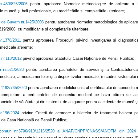
nr.450/825/2006
pentru aprobarea Normelor metodologice de aplicare a Leg
e muncă şi boli profesionale, cu modificările și completările ulterioare;
 de Guvern nr.1425/2006
pentru aprobarea Normelor metodologice de aplicare a 
19/2006, cu modificările și completările ulterioare;
nr.1378/2011
pentru aprobarea Procedurii privind investigarea şi diagnostica
r medicale aferente;
 nr.118/2012
privind aprobarea Statutului Casei Naţionale de Pensii Publice;
a nr.521/2023
pentru aprobarea pachetelor de servicii şi a Contractului-ca
medicale, a medicamentelor şi a dispozitivelor medicale, în cadrul sistemului 
r.1192/745/2020
pentru aprobarea modelului unic al certificatului de concediu med
ompletare a certificatelor de concediu medical pe baza cărora se acord
rsociale de sănătate şi din sistemul de asigurare pentru accidente de muncă şi
nr.196/2024
privind Criterii de acordare a biletelor de tratament balnear p
t de Casa Națională de Pensii Publice;
 comun nr.3796/910/1216/2520 al ANAF/CNPP/CNASS/ANOFM din 2024
-