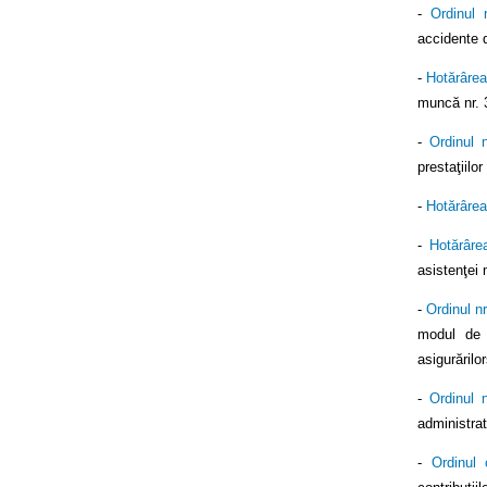
-
Ordinul 
accidente d
-
Hotărârea
muncă nr. 3
-
Ordinul 
prestaţiilo
-
Hotărârea
-
Hotărâre
asistenţei 
-
Ordinul n
modul de c
asigurărilo
-
Ordinul 
administra
-
Ordinul