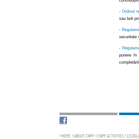
contribuţii
-
Ordinul n
sau boli pr
-
Regulame
securitate 
-
Regulame
punere în 
completăril
Navigation
HOME
ABOUT CNPP
CNPP ACTIVITIES
LEGISL