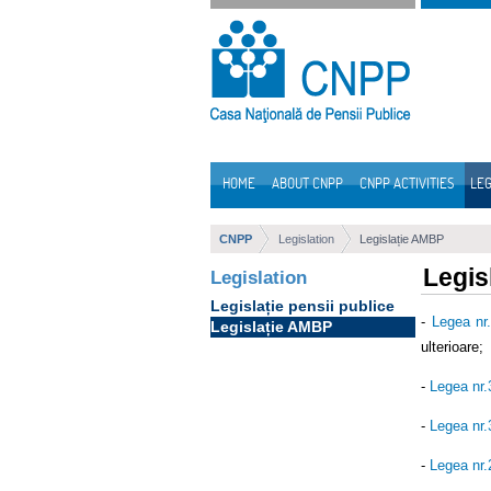
Skip to Content
HOME
ABOUT CNPP
CNPP ACTIVITIES
LEG
Navigation
CNPP
Legislation
Legislație AMBP
Legis
Legislation
Legislație pensii publice
-
Legea nr
Legislație AMBP
ulterioare;
-
Legea nr
-
Legea nr
-
Legea nr