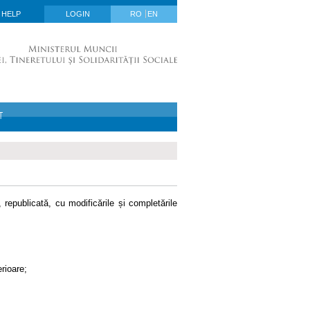
HELP
LOGIN
RO
EN
T
republicată, cu modificările și completările
erioare;