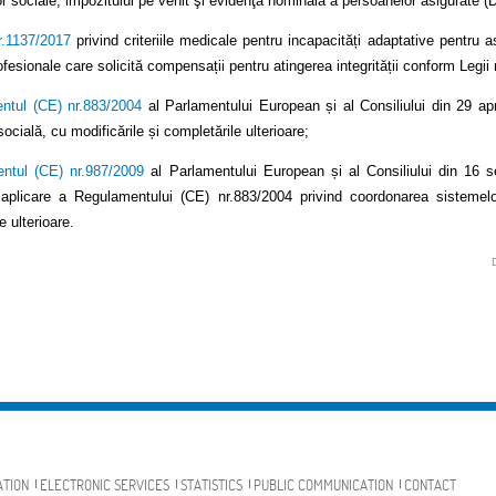
lor sociale, impozitului pe venit şi evidenţa nominală a persoanelor asigurate (
r.1137/2017
privind criteriile medicale pentru incapacități adaptative pentru 
ofesionale care solicită compensații pentru atingerea integrității conform Legii
ntul (CE) nr.883/2004
al Parlamentului European și al Consiliului din 29 ap
socială, cu modificările și completările ulterioare;
ntul (CE) nr.987/2009
al Parlamentului European și al Consiliului din 16 s
aplicare a Regulamentului (CE) nr.883/2004 privind coordonarea sistemelor
e ulterioare.
ATION
ELECTRONIC SERVICES
STATISTICS
PUBLIC COMMUNICATION
CONTACT