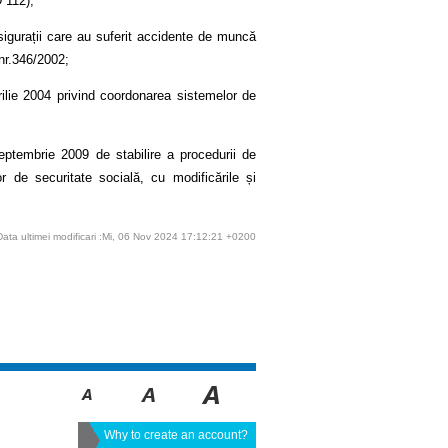
D 112);
asigurații care au suferit accidente de muncă
 nr.346/2002;
rilie 2004 privind coordonarea sistemelor de
eptembrie 2009 de stabilire a procedurii de
 de securitate socială, cu modificările și
Data ultimei modificari :Mi, 06 Nov 2024 17:12:21 +0200
Why to create an account?