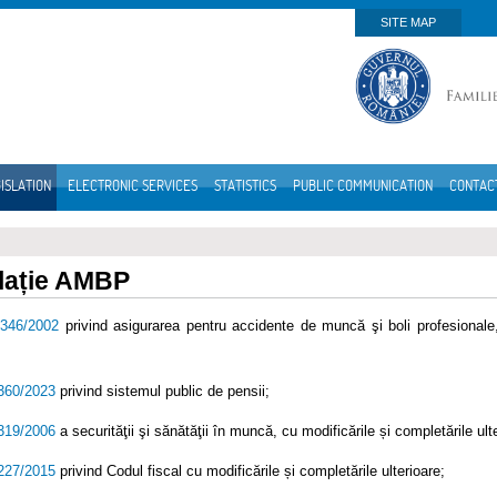
SITE MAP
ISLATION
ELECTRONIC SERVICES
STATISTICS
PUBLIC COMMUNICATION
CONTAC
lație AMBP
.346/2002
privind asigurarea pentru accidente de muncă şi boli profesionale, 
.360/2023
privind sistemul public de pensii;
.319/2006
a securităţii şi sănătăţii în muncă, cu modificările și completările ult
.227/2015
privind Codul fiscal cu modificările și completările ulterioare;