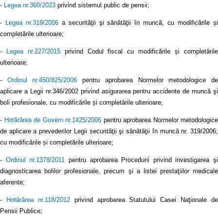
-
Legea nr.360/2023
privind sistemul public de pensii;
-
Legea nr.319/2006
a securităţii şi sănătăţii în muncă, cu modificările ș
completările ulterioare;
-
Legea nr.227/2015
privind Codul fiscal cu modificările și completăril
ulterioare;
-
Ordinul nr.450/825/2006
pentru aprobarea Normelor metodologice d
aplicare a Legii nr.346/2002 privind asigurarea pentru accidente de muncă şi
boli profesionale, cu modificările și completările ulterioare;
-
Hotărârea de Guvern nr.1425/2006
pentru aprobarea Normelor metodologice
de aplicare a prevederilor Legii securităţii şi sănătăţii în muncă nr. 319/2006,
cu modificările și completările ulterioare;
-
Ordinul nr.1378/2011
pentru aprobarea Procedurii privind investigarea şi
diagnosticarea bolilor profesionale, precum şi a listei prestaţiilor medicale
aferente;
-
Hotărârea nr.118/2012
privind aprobarea Statutului Casei Naţionale de
Pensii Publice;