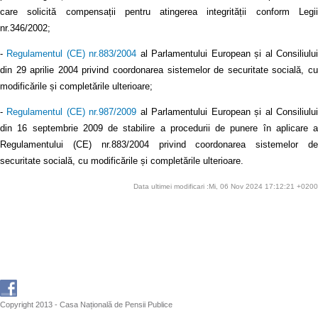
care solicită compensații pentru atingerea integrității conform Legii
nr.346/2002;
-
Regulamentul (CE) nr.883/2004
al Parlamentului European și al Consiliulu
din 29 aprilie 2004 privind coordonarea sistemelor de securitate socială, cu
modificările și completările ulterioare;
-
Regulamentul (CE) nr.987/2009
al Parlamentului European și al Consiliulu
din 16 septembrie 2009 de stabilire a procedurii de punere în aplicare a
Regulamentului (CE) nr.883/2004 privind coordonarea sistemelor de
securitate socială, cu modificările și completările ulterioare.
Data ultimei modificari :Mi, 06 Nov 2024 17:12:21 +0200
Copyright 2013 - Casa Națională de Pensii Publice