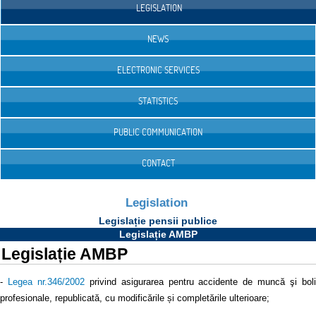
LEGISLATION
NEWS
ELECTRONIC SERVICES
STATISTICS
PUBLIC COMMUNICATION
CONTACT
Legislation
Legislație pensii publice
Legislație AMBP
Legislație AMBP
-
Legea nr.346/2002
privind asigurarea pentru accidente de muncă şi bol
profesionale, republicată, cu modificările și completările ulterioare;