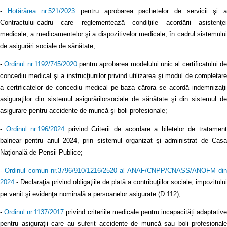
-
Hotărârea nr.521/2023
pentru aprobarea pachetelor de servicii şi 
Contractului-cadru care reglementează condiţiile acordării asistenţei
medicale, a medicamentelor şi a dispozitivelor medicale, în cadrul sistemului
de asigurări sociale de sănătate;
-
Ordinul nr.1192/745/2020
pentru aprobarea modelului unic al certificatului d
concediu medical şi a instrucţiunilor privind utilizarea şi modul de completare
a certificatelor de concediu medical pe baza cărora se acordă indemnizaţii
asiguraţilor din sistemul asigurărilorsociale de sănătate şi din sistemul de
asigurare pentru accidente de muncă şi boli profesionale;
-
Ordinul nr.196/2024
privind Criterii de acordare a biletelor de tratamen
balnear pentru anul 2024, prin sistemul organizat şi administrat de Casa
Națională de Pensii Publice;
-
Ordinul comun nr.3796/910/1216/2520 al ANAF/CNPP/CNASS/ANOFM di
2024
- Declaraţia privind obligaţiile de plată a contribuţiilor sociale, impozitului
pe venit şi evidenţa nominală a persoanelor asigurate (D 112);
-
Ordinul nr.1137/2017
privind criteriile medicale pentru incapacități adaptative
pentru asigurații care au suferit accidente de muncă sau boli profesionale