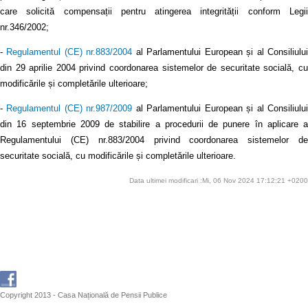
care solicită compensații pentru atingerea integrității conform Legii
nr.346/2002;
-
Regulamentul (CE) nr.883/2004
al Parlamentului European și al Consiliulu
din 29 aprilie 2004 privind coordonarea sistemelor de securitate socială, cu
modificările și completările ulterioare;
-
Regulamentul (CE) nr.987/2009
al Parlamentului European și al Consiliulu
din 16 septembrie 2009 de stabilire a procedurii de punere în aplicare a
Regulamentului (CE) nr.883/2004 privind coordonarea sistemelor de
securitate socială, cu modificările și completările ulterioare.
Data ultimei modificari :Mi, 06 Nov 2024 17:12:21 +0200
Copyright 2013 - Casa Națională de Pensii Publice