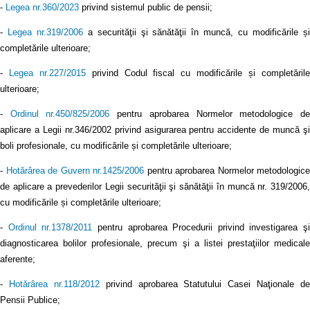
-
Legea nr.360/2023
privind sistemul public de pensii;
-
Legea nr.319/2006
a securităţii şi sănătăţii în muncă, cu modificările ș
completările ulterioare;
-
Legea nr.227/2015
privind Codul fiscal cu modificările și completăril
ulterioare;
-
Ordinul nr.450/825/2006
pentru aprobarea Normelor metodologice d
aplicare a Legii nr.346/2002 privind asigurarea pentru accidente de muncă şi
boli profesionale, cu modificările și completările ulterioare;
-
Hotărârea de Guvern nr.1425/2006
pentru aprobarea Normelor metodologice
de aplicare a prevederilor Legii securităţii şi sănătăţii în muncă nr. 319/2006,
cu modificările și completările ulterioare;
-
Ordinul nr.1378/2011
pentru aprobarea Procedurii privind investigarea şi
diagnosticarea bolilor profesionale, precum şi a listei prestaţiilor medicale
aferente;
-
Hotărârea nr.118/2012
privind aprobarea Statutului Casei Naţionale de
Pensii Publice;