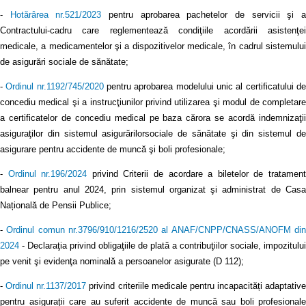
-
Hotărârea nr.521/2023
pentru aprobarea pachetelor de servicii şi 
Contractului-cadru care reglementează condiţiile acordării asistenţei
medicale, a medicamentelor şi a dispozitivelor medicale, în cadrul sistemului
de asigurări sociale de sănătate;
-
Ordinul nr.1192/745/2020
pentru aprobarea modelului unic al certificatului d
concediu medical şi a instrucţiunilor privind utilizarea şi modul de completare
a certificatelor de concediu medical pe baza cărora se acordă indemnizaţii
asiguraţilor din sistemul asigurărilorsociale de sănătate şi din sistemul de
asigurare pentru accidente de muncă şi boli profesionale;
-
Ordinul nr.196/2024
privind Criterii de acordare a biletelor de tratamen
balnear pentru anul 2024, prin sistemul organizat şi administrat de Casa
Națională de Pensii Publice;
-
Ordinul comun nr.3796/910/1216/2520 al ANAF/CNPP/CNASS/ANOFM di
2024
- Declaraţia privind obligaţiile de plată a contribuţiilor sociale, impozitului
pe venit şi evidenţa nominală a persoanelor asigurate (D 112);
-
Ordinul nr.1137/2017
privind criteriile medicale pentru incapacități adaptative
pentru asigurații care au suferit accidente de muncă sau boli profesionale