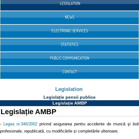
LEGISLATION
NEWS
ELECTRONIC SERVICES
STATISTICS
PUBLIC COMMUNICATION
CONTACT
Legislation
Legislație pensii publice
Legislație AMBP
Legislație AMBP
-
Legea nr.346/2002
privind asigurarea pentru accidente de muncă şi bol
profesionale, republicată, cu modificările și completările ulterioare;