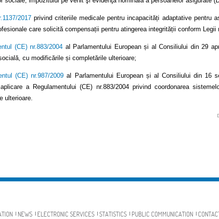
lor sociale, impozitului pe venit şi evidenţa nominală a persoanelor asigurate (
r.1137/2017
privind criteriile medicale pentru incapacități adaptative pentru 
ofesionale care solicită compensații pentru atingerea integrității conform Legii
ntul (CE) nr.883/2004
al Parlamentului European și al Consiliului din 29 ap
socială, cu modificările și completările ulterioare;
ntul (CE) nr.987/2009
al Parlamentului European și al Consiliului din 16 s
aplicare a Regulamentului (CE) nr.883/2004 privind coordonarea sistemelor
e ulterioare.
ATION
NEWS
ELECTRONIC SERVICES
STATISTICS
PUBLIC COMMUNICATION
CONTAC