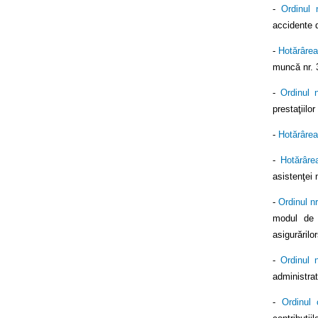
-
Ordinul 
accidente d
-
Hotărârea
muncă nr. 3
-
Ordinul 
prestaţiilo
-
Hotărârea
-
Hotărâre
asistenţei 
-
Ordinul n
modul de c
asigurărilo
-
Ordinul 
administra
-
Ordinul