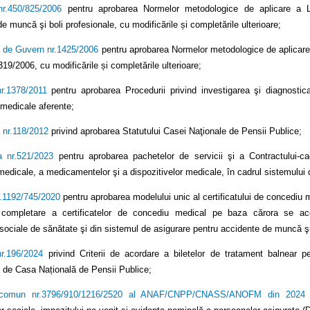
nr.450/825/2006
pentru aprobarea Normelor metodologice de aplicare a Leg
e muncă şi boli profesionale, cu modificările și completările ulterioare;
 de Guvern nr.1425/2006
pentru aprobarea Normelor metodologice de aplicare a 
19/2006, cu modificările și completările ulterioare;
nr.1378/2011
pentru aprobarea Procedurii privind investigarea şi diagnostica
r medicale aferente;
 nr.118/2012
privind aprobarea Statutului Casei Naţionale de Pensii Publice;
a nr.521/2023
pentru aprobarea pachetelor de servicii şi a Contractului-ca
medicale, a medicamentelor şi a dispozitivelor medicale, în cadrul sistemului 
r.1192/745/2020
pentru aprobarea modelului unic al certificatului de concediu med
ompletare a certificatelor de concediu medical pe baza cărora se acord
rsociale de sănătate şi din sistemul de asigurare pentru accidente de muncă şi
nr.196/2024
privind Criterii de acordare a biletelor de tratament balnear p
t de Casa Națională de Pensii Publice;
 comun nr.3796/910/1216/2520 al ANAF/CNPP/CNASS/ANOFM din 2024
-