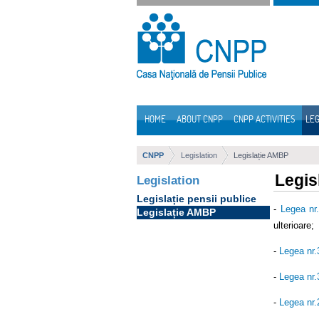
Skip to Content
HOME
ABOUT CNPP
CNPP ACTIVITIES
LEG
Navigation
CNPP
Legislation
Legislație AMBP
Legis
Legislation
Legislație pensii publice
-
Legea nr
Legislație AMBP
ulterioare;
-
Legea nr
-
Legea nr
-
Legea nr