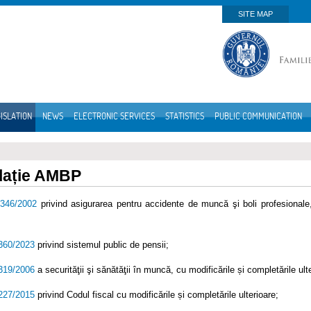
SITE MAP
ISLATION
NEWS
ELECTRONIC SERVICES
STATISTICS
PUBLIC COMMUNICATION
lație AMBP
.346/2002
privind asigurarea pentru accidente de muncă şi boli profesionale, 
.360/2023
privind sistemul public de pensii;
.319/2006
a securităţii şi sănătăţii în muncă, cu modificările și completările ult
.227/2015
privind Codul fiscal cu modificările și completările ulterioare;