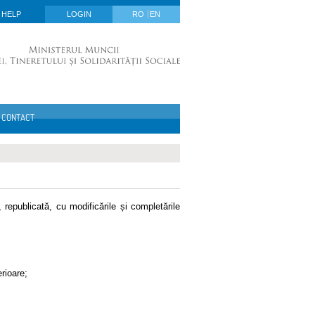
HELP
LOGIN
RO
EN
CONTACT
republicată, cu modificările și completările
erioare;