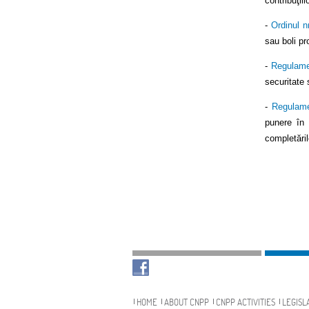
contribuţii
-
Ordinul n
sau boli pr
-
Regulame
securitate 
-
Regulame
punere în 
completăril
Navigation
HOME
ABOUT CNPP
CNPP ACTIVITIES
LEGISL