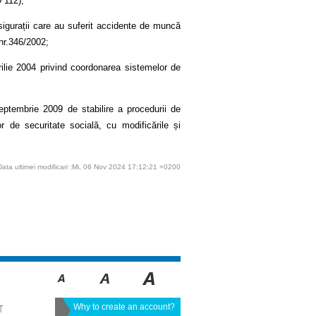
D 112);
asigurații care au suferit accidente de muncă
 nr.346/2002;
rilie 2004 privind coordonarea sistemelor de
eptembrie 2009 de stabilire a procedurii de
 de securitate socială, cu modificările și
Data ultimei modificari :Mi, 06 Nov 2024 17:12:21 +0200
Why to create an account?
T