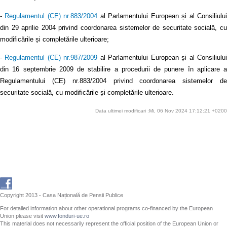
-
Regulamentul (CE) nr.883/2004
al Parlamentului European și al Consiliulu
din 29 aprilie 2004 privind coordonarea sistemelor de securitate socială, cu
modificările și completările ulterioare;
-
Regulamentul (CE) nr.987/2009
al Parlamentului European și al Consiliulu
din 16 septembrie 2009 de stabilire a procedurii de punere în aplicare a
Regulamentului (CE) nr.883/2004 privind coordonarea sistemelor de
securitate socială, cu modificările și completările ulterioare.
Data ultimei modificari :Mi, 06 Nov 2024 17:12:21 +0200
Copyright 2013 - Casa Națională de Pensii Publice
For detailed information about other operational programs co-financed by the European
Union please visit
www.fonduri-ue.ro
This material does not necessarily represent the official position of the European Union or