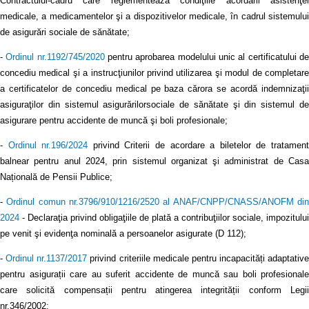
Contractului-cadru care reglementează condiţiile acordării asistenţei
medicale, a medicamentelor şi a dispozitivelor medicale, în cadrul sistemului
de asigurări sociale de sănătate;
-
Ordinul nr.1192/745/2020
pentru aprobarea modelului unic al certificatului d
concediu medical şi a instrucţiunilor privind utilizarea şi modul de completare
a certificatelor de concediu medical pe baza cărora se acordă indemnizaţii
asiguraţilor din sistemul asigurărilorsociale de sănătate şi din sistemul de
asigurare pentru accidente de muncă şi boli profesionale;
-
Ordinul nr.196/2024
privind Criterii de acordare a biletelor de tratamen
balnear pentru anul 2024, prin sistemul organizat şi administrat de Casa
Națională de Pensii Publice;
-
Ordinul comun nr.3796/910/1216/2520 al ANAF/CNPP/CNASS/ANOFM di
2024
- Declaraţia privind obligaţiile de plată a contribuţiilor sociale, impozitului
pe venit şi evidenţa nominală a persoanelor asigurate (D 112);
-
Ordinul nr.1137/2017
privind criteriile medicale pentru incapacități adaptative
pentru asigurații care au suferit accidente de muncă sau boli profesionale
care solicită compensații pentru atingerea integrității conform Legii
nr.346/2002;