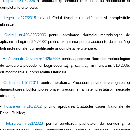
-
Legea nr.319/2006
a securităţii şi sănătăţii în muncă, cu modificările ș
completările ulterioare;
-
Legea nr.227/2015
privind Codul fiscal cu modificările și completăril
ulterioare;
-
Ordinul nr.450/825/2006
pentru aprobarea Normelor metodologice d
aplicare a Legii nr.346/2002 privind asigurarea pentru accidente de muncă şi
boli profesionale, cu modificările și completările ulterioare;
-
Hotărârea de Guvern nr.1425/2006
pentru aprobarea Normelor metodologice
de aplicare a prevederilor Legii securităţii şi sănătăţii în muncă nr. 319/2006,
cu modificările și completările ulterioare;
-
Ordinul nr.1378/2011
pentru aprobarea Procedurii privind investigarea şi
diagnosticarea bolilor profesionale, precum şi a listei prestaţiilor medicale
aferente;
-
Hotărârea nr.118/2012
privind aprobarea Statutului Casei Naţionale de
Pensii Publice;
-
Hotărârea nr.521/2023
pentru aprobarea pachetelor de servicii şi 