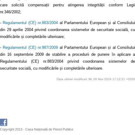
care solicită compensații pentru atingerea integrității conform Legii
nr.346/2002;
-
Regulamentul (CE) nr.883/2004
al Parlamentului European și al Consiliulu
din 29 aprilie 2004 privind coordonarea sistemelor de securitate socială, cu
modificările și completările ulterioare;
-
Regulamentul (CE) nr.987/2009
al Parlamentului European și al Consiliulu
din 16 septembrie 2009 de stabilire a procedurii de punere în aplicare a
Regulamentului (CE) nr.883/2004 privind coordonarea sistemelor de
securitate socială, cu modificările și completările ulterioare.
Data ultimei modificari :Mi, 06 Nov 2024 17:12:21 +0200
Copyright 2013 - Casa Națională de Pensii Publice