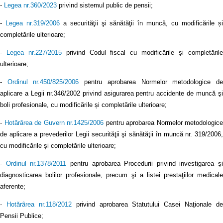
-
Legea nr.360/2023
privind sistemul public de pensii;
-
Legea nr.319/2006
a securităţii şi sănătăţii în muncă, cu modificările ș
completările ulterioare;
-
Legea nr.227/2015
privind Codul fiscal cu modificările și completăril
ulterioare;
-
Ordinul nr.450/825/2006
pentru aprobarea Normelor metodologice d
aplicare a Legii nr.346/2002 privind asigurarea pentru accidente de muncă şi
boli profesionale, cu modificările și completările ulterioare;
-
Hotărârea de Guvern nr.1425/2006
pentru aprobarea Normelor metodologice
de aplicare a prevederilor Legii securităţii şi sănătăţii în muncă nr. 319/2006,
cu modificările și completările ulterioare;
-
Ordinul nr.1378/2011
pentru aprobarea Procedurii privind investigarea şi
diagnosticarea bolilor profesionale, precum şi a listei prestaţiilor medicale
aferente;
-
Hotărârea nr.118/2012
privind aprobarea Statutului Casei Naţionale de
Pensii Publice;