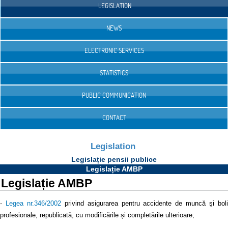
LEGISLATION
NEWS
ELECTRONIC SERVICES
STATISTICS
PUBLIC COMMUNICATION
CONTACT
Legislation
Legislație pensii publice
Legislație AMBP
Legislație AMBP
-
Legea nr.346/2002
privind asigurarea pentru accidente de muncă şi bol
profesionale, republicată, cu modificările și completările ulterioare;