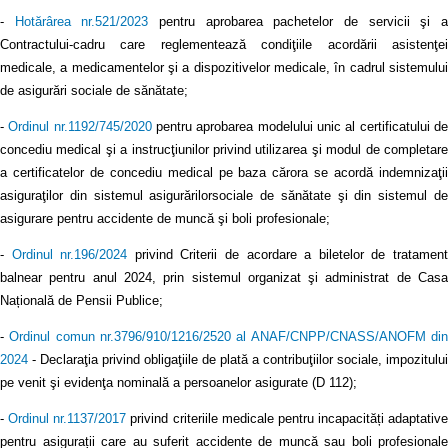
-
Hotărârea nr.521/2023
pentru aprobarea pachetelor de servicii şi 
Contractului-cadru care reglementează condiţiile acordării asistenţei
medicale, a medicamentelor şi a dispozitivelor medicale, în cadrul sistemului
de asigurări sociale de sănătate;
-
Ordinul nr.1192/745/2020
pentru aprobarea modelului unic al certificatului d
concediu medical şi a instrucţiunilor privind utilizarea şi modul de completare
a certificatelor de concediu medical pe baza cărora se acordă indemnizaţii
asiguraţilor din sistemul asigurărilorsociale de sănătate şi din sistemul de
asigurare pentru accidente de muncă şi boli profesionale;
-
Ordinul nr.196/2024
privind Criterii de acordare a biletelor de tratamen
balnear pentru anul 2024, prin sistemul organizat şi administrat de Casa
Națională de Pensii Publice;
-
Ordinul comun nr.3796/910/1216/2520 al ANAF/CNPP/CNASS/ANOFM di
2024
- Declaraţia privind obligaţiile de plată a contribuţiilor sociale, impozitului
pe venit şi evidenţa nominală a persoanelor asigurate (D 112);
-
Ordinul nr.1137/2017
privind criteriile medicale pentru incapacități adaptative
pentru asigurații care au suferit accidente de muncă sau boli profesionale