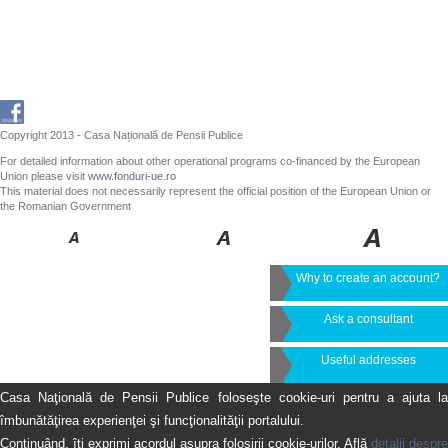
Copyright 2013 - Casa Națională de Pensii Publice
For detailed information about other operational programs co-financed by the European
Union please visit
www.fonduri-ue.ro
This material does not necessarily represent the official position of the European Union or
the Romanian Government
Why to create an account?
Ask a consultant
Useful addresses
Casa Naţională de Pensii Publice foloseşte cookie-uri pentru a ajuta la
îmbunătăţirea experienţei şi funcţionalităţii portalului.
Continuând, îţi exprimi acordul asupra folosirii cookie-urilor. Află
detalii despre