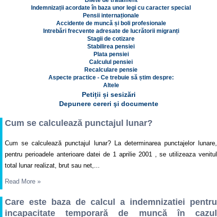
Bilete de tratament
Indemnizații acordate în baza unor legi cu caracter special
Pensii internaționale
Accidente de muncă și boli profesionale
Intrebări frecvente adresate de lucrătorii migranți
Stagii de cotizare
Stabilirea pensiei
Plata pensiei
Calculul pensiei
Recalculare pensie
Aspecte practice - Ce trebuie să știm despre:
Altele
Petiții și sesizări
Depunere cereri şi documente
Cum se calculează punctajul lunar?
Cum se calculează punctajul lunar? La determinarea punctajelor lunare,
pentru perioadele anterioare datei de 1 aprilie 2001 , se utilizeaza venitul
total lunar realizat, brut sau net,...
Read More
»
Care este baza de calcul a indemnizatiei pentru
incapacitate temporară de muncă în cazul