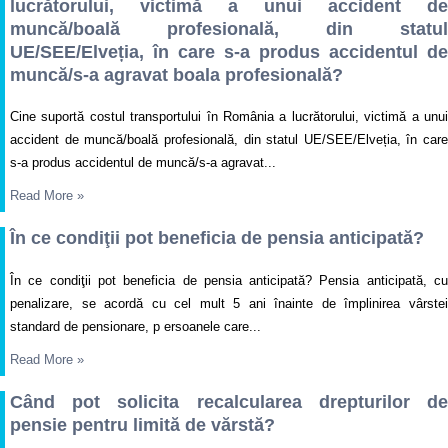
lucrătorului, victimă a unui accident de
muncă/boală profesională, din statul
UE/SEE/Elveția, în care s-a produs accidentul de
muncă/s-a agravat boala profesională?
Cine suportă costul transportului în România a lucrătorului, victimă a unui
accident de muncă/boală profesională, din statul UE/SEE/Elveția, în care
s-a produs accidentul de muncă/s-a agravat...
Read More
»
În ce condiţii pot beneficia de pensia anticipată?
În ce condiţii pot beneficia de pensia anticipată? Pensia anticipată, cu
penalizare, se acordă cu cel mult 5 ani înainte de împlinirea vârstei
standard de pensionare, p ersoanele care...
Read More
»
Când pot solicita recalcularea drepturilor de
pensie pentru limită de vărstă?