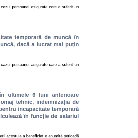
cazul persoanei asigurate care a suferit un
citate temporară de muncă în
muncă, dacă a lucrat mai puțin
cazul persoanei asigurate care a suferit un
n ultimele 6 luni anterioare
șomaj tehnic, indemnizația de
 pentru incapacitate temporară
ulează în funcție de salariul
erii acestuia a beneficiat o anumită perioadă