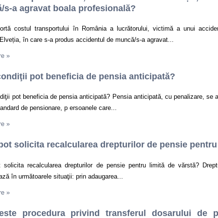
s-a agravat boala profesională?
ortă costul transportului în România a lucrătorului, victimă a unui accide
veția, în care s-a produs accidentul de muncă/s-a agravat...
re
»
condiţii pot beneficia de pensia anticipată?
diţii pot beneficia de pensia anticipată? Pensia anticipată, cu penalizare, se 
tandard de pensionare, p ersoanele care...
re
»
ot solicita recalcularea drepturilor de pensie pentru
 solicita recalcularea drepturilor de pensie pentru limită de vărstă? Drep
ază în următoarele situaţii: prin adaugarea...
re
»
este procedura privind transferul dosarului de pe