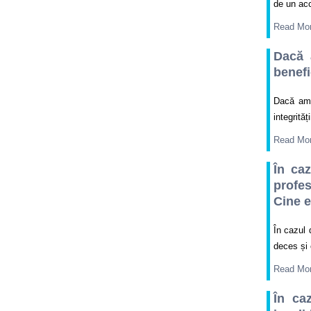
de un acc
Read Mo
Dacă 
benefi
Dacă am 
integrită
Read Mo
În ca
profe
Cine e
În cazul 
deces și 
Read Mo
În ca