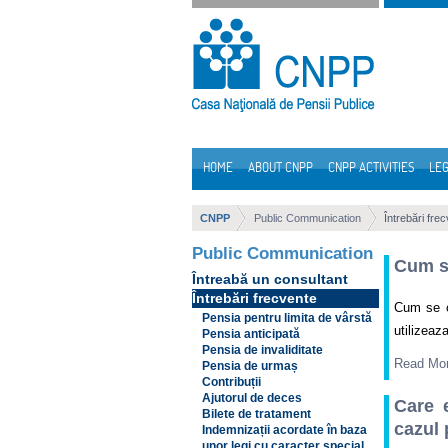
Skip to Content
HOME
ABOUT CNPP
CNPP ACTIVITIES
LEG
Navigation
CNPP
Public Communication
Întrebări fre
Public Communication
Cum se
Întreabă un consultant
Întrebări frecvente
Cum se ca
Pensia pentru limita de vârstă
utilizeaza
Pensia anticipată
Pensia de invaliditate
Read Mo
Pensia de urmaș
Contribuții
Ajutorul de deces
Care 
Bilete de tratament
cazul 
Indemnizații acordate în baza
unor legi cu caracter special