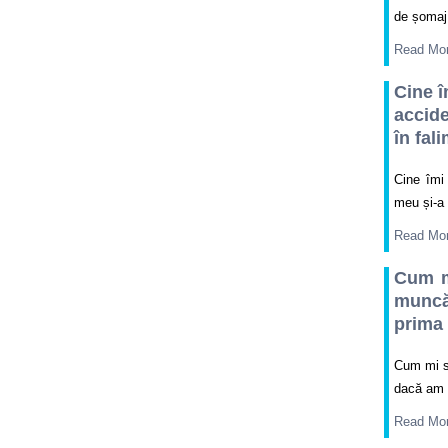
de șomaj 
Read Mo
Cine î
accide
în fal
Cine îmi
meu și-a 
Read Mo
Cum m
muncă
prima 
Cum mi s
dacă am a
Read Mo