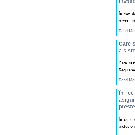
invali
În caz d
pierdut t
Read Mo
Care s
a sist
Care sun
Regulame
Read Mo
În ce
asigu
preste
În ce co
profesion