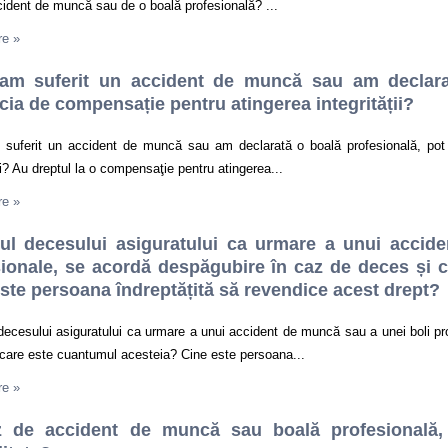
ident de muncă sau de o boală profesională? ...
re
»
am suferit un accident de muncă sau am declarat
cia de compensație pentru atingerea integrității?
suferit un accident de muncă sau am declarată o boală profesională, pot 
ții? Au dreptul la o compensaţie pentru atingerea...
re
»
zul decesului asiguratului ca urmare a unui accid
sionale, se acordă despăgubire în caz de deces și 
ste persoana îndreptățită să revendice acest drept?
decesului asiguratului ca urmare a unui accident de muncă sau a unei boli p
care este cuantumul acesteia? Cine este persoana...
re
»
z de accident de muncă sau boală profesională,