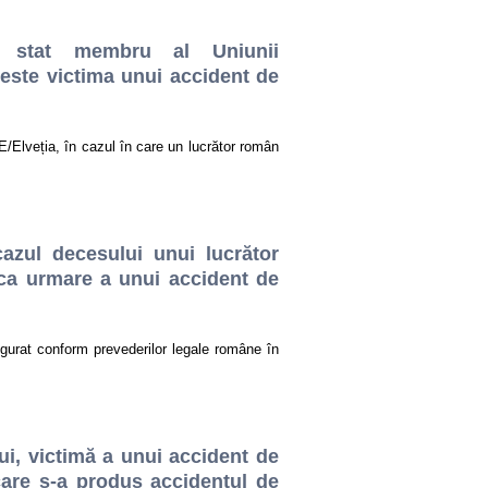
un stat membru al Uniunii
 este victima unui accident de
/Elveția, în cazul în care un lucrător român
cazul decesului unui lucrător
 ca urmare a unui accident de
sigurat conform prevederilor legale române în
ui, victimă a unui accident de
care s-a produs accidentul de