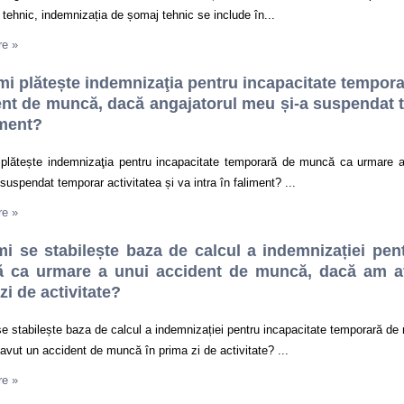
tehnic, indemnizația de șomaj tehnic se include în...
re
»
mi plătește indemnizaţia pentru incapacitate tempo
nt de muncă, dacă angajatorul meu și-a suspendat te
iment?
 plătește indemnizaţia pentru incapacitate temporară de muncă ca urmare 
suspendat temporar activitatea și va intra în faliment? ...
re
»
i se stabilește baza de calcul a indemnizației pen
 ca urmare a unui accident de muncă, dacă am a
zi de activitate?
e stabilește baza de calcul a indemnizației pentru incapacitate temporară d
vut un accident de muncă în prima zi de activitate? ...
re
»