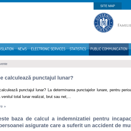
SITE MAP
ISLATION
NEWS
ELECTRONIC SERVICES
STATISTICS
PUBLIC COMMUNICATION
cvente
 calculează punctajul lunar?
lculează punctajul lunar? La determinarea punctajelor lunare, pentru perioa
 venitul total lunar realizat, brut sau net,...
re
»
este baza de calcul a indemnizatiei pentru incapa
persoanei asigurate care a suferit un accident de m