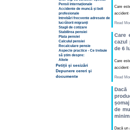
Pensii internaționale
Care est
Accidente de muncă și boli
accident 
profesionale
Intrebări frecvente adresate de
lucrătorii migranți
Read Mo
Stagii de cotizare
Stabilirea pensiei
Care 
Plata pensiei
cazul 
Calculul pensiei
Recalculare pensie
de 6 l
Aspecte practice - Ce trebuie
să știm despre:
Altele
Care est
Petiții și sesizări
accident 
Depunere cereri şi
documente
Read Mo
Dacă 
produ
șomaj 
de mu
minim 
Dacă un a