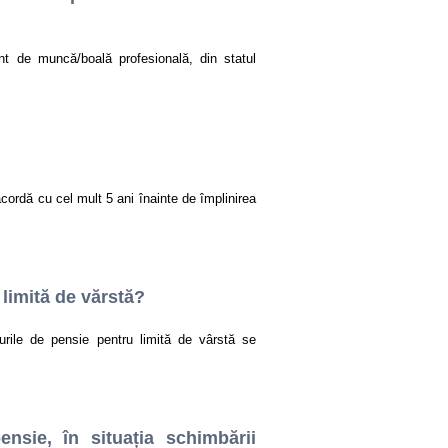
nt de muncă/boală profesională, din statul
acordă cu cel mult 5 ani înainte de împlinirea
 limită de vărstă?
turile de pensie pentru limită de vârstă se
nsie, în situația schimbării