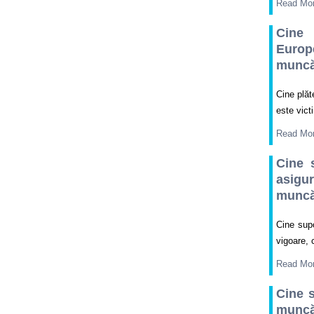
Read Mo
Cine 
Europe
muncă 
Cine plăt
este vict
Read Mo
Cine 
asigu
muncă
Cine supo
vigoare, 
Read Mo
Cine s
muncă/