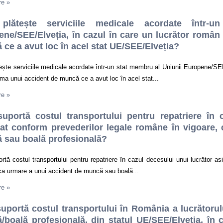
re
»
plătește serviciile medicale acordate într-
ne/SEE/Elveția, în cazul în care un lucrător român
ce a avut loc în acel stat UE/SEE/Elveția?
ește serviciile medicale acordate într-un stat membru al Uniunii Europene/SEE
ima unui accident de muncă ce a avut loc în acel stat...
re
»
suportă costul transportului pentru repatriere în 
rat conform prevederilor legale române în vigoare,
 sau boală profesională?
rtă costul transportului pentru repatriere în cazul decesului unui lucrător a
ca urmare a unui accident de muncă sau boală...
re
»
uportă costul transportului în România a lucrătorul
boală profesională, din statul UE/SEE/Elveția, în 