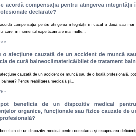
 acordă compensația pentru atingerea integrității 
rofesionale declarate?
cordă compensația pentru atingerea integrității în cazul a două sau mai m
lui care, în momentul expertizării are mai multe...
re
»
u o afecțiune cauzată de un accident de muncă sau
cia de cură balneoclimaterică/bilet de tratament bal
afecțiune cauzată de un accident de muncă sau de o boală profesională, pot 
 balnear? Pentru reabilitarea medicală şi...
re
»
ot beneficia de un dispozitiv medical pentru
enţelor organice, funcţionale sau fizice cauzate de
profesională?
eneficia de un dispozitiv medical pentru corectarea şi recuperarea deficienţe