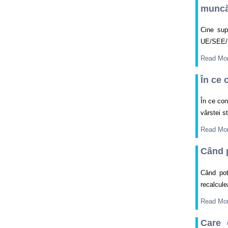
muncă/
Cine sup
UE/SEE/El
Read Mo
În ce 
În ce con
vârstei s
Read Mo
Când p
Când pot
recalcule
Read Mo
Care 