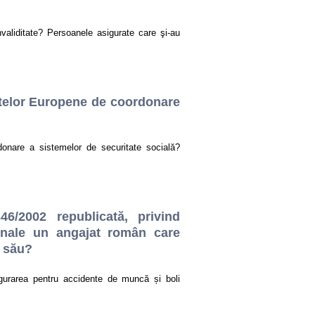
aliditate? Persoanele asigurate care şi-au
ntelor Europene de coordonare
onare a sistemelor de securitate socială?
46/2002 republicată, privind
onale un angajat român care
i său?
sigurarea pentru accidente de muncă și boli