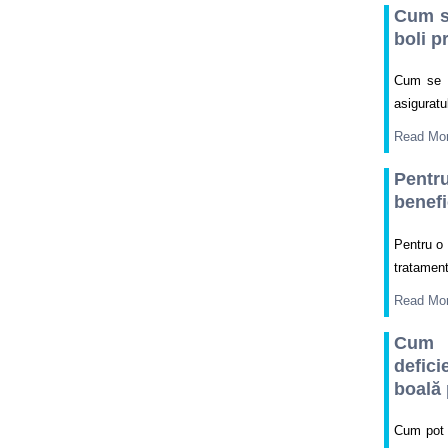
Cum se
boli p
Cum se a
asiguratu
Read Mo
Pentr
benefi
Pentru o 
tratament
Read Mo
Cum p
defici
boală 
Cum pot b