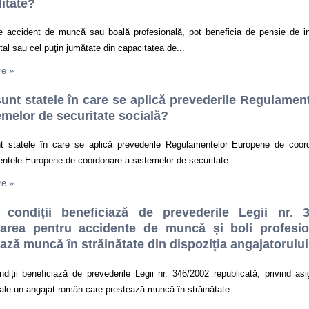
ditate?
e accident de muncă sau boală profesională, pot beneficia de pensie de inv
otal sau cel puţin jumătate din capacitatea de...
re
»
unt statele în care se aplică prevederile Regulame
emelor de securitate socială?
t statele în care se aplică prevederile Regulamentelor Europene de coord
ntele Europene de coordonare a sistemelor de securitate...
re
»
 condiții beneficiază de prevederile Legii nr. 3
rarea pentru accidente de muncă și boli profesi
ază muncă în străinătate din dispoziţia angajatorulu
ndiții beneficiază de prevederile Legii nr. 346/2002 republicată, privind a
ale un angajat român care prestează muncă în străinătate...