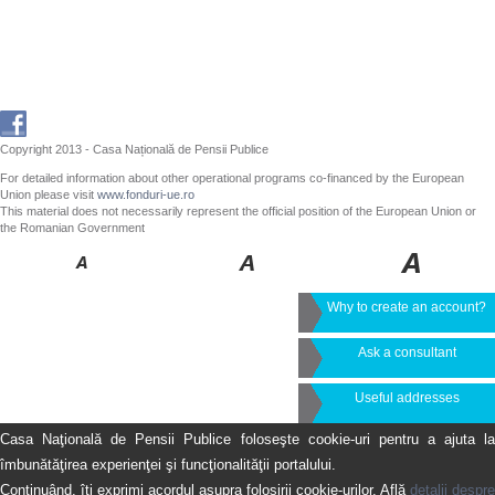
Copyright 2013 - Casa Națională de Pensii Publice
For detailed information about other operational programs co-financed by the European
Union please visit
www.fonduri-ue.ro
This material does not necessarily represent the official position of the European Union or
the Romanian Government
Why to create an account?
Ask a consultant
Useful addresses
Casa Naţională de Pensii Publice foloseşte cookie-uri pentru a ajuta la
îmbunătăţirea experienţei şi funcţionalităţii portalului.
Continuând, îţi exprimi acordul asupra folosirii cookie-urilor. Află
detalii despre