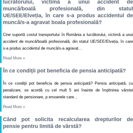
lucrătorului, victimă a unui accident de
muncă/boală profesională, din statul
UE/SEE/Elveția, în care s-a produs accidentul de
muncă/s-a agravat boala profesională?
Cine suportă costul transportului în România a lucrătorului, victimă a unui
accident de muncă/boală profesională, din statul UE/SEE/Elveția, în care
s-a produs accidentul de muncă/s-a agravat...
Read More
»
În ce condiţii pot beneficia de pensia anticipată?
În ce condiţii pot beneficia de pensia anticipată? Pensia anticipată, cu
penalizare, se acordă cu cel mult 5 ani înainte de împlinirea vârstei
standard de pensionare, p ersoanele care...
Read More
»
Când pot solicita recalcularea drepturilor de
pensie pentru limită de vărstă?