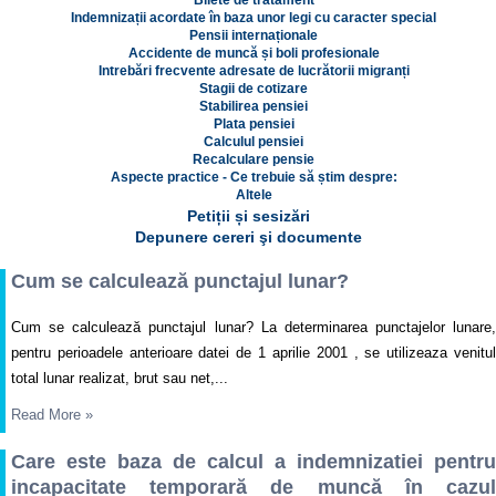
Bilete de tratament
Indemnizații acordate în baza unor legi cu caracter special
Pensii internaționale
Accidente de muncă și boli profesionale
Intrebări frecvente adresate de lucrătorii migranți
Stagii de cotizare
Stabilirea pensiei
Plata pensiei
Calculul pensiei
Recalculare pensie
Aspecte practice - Ce trebuie să știm despre:
Altele
Petiții și sesizări
Depunere cereri şi documente
Cum se calculează punctajul lunar?
Cum se calculează punctajul lunar? La determinarea punctajelor lunare,
pentru perioadele anterioare datei de 1 aprilie 2001 , se utilizeaza venitul
total lunar realizat, brut sau net,...
Read More
»
Care este baza de calcul a indemnizatiei pentru
incapacitate temporară de muncă în cazul