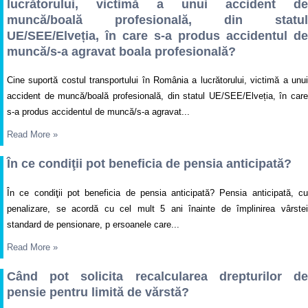
lucrătorului, victimă a unui accident de
muncă/boală profesională, din statul
UE/SEE/Elveția, în care s-a produs accidentul de
muncă/s-a agravat boala profesională?
Cine suportă costul transportului în România a lucrătorului, victimă a unui
accident de muncă/boală profesională, din statul UE/SEE/Elveția, în care
s-a produs accidentul de muncă/s-a agravat...
Read More
»
În ce condiţii pot beneficia de pensia anticipată?
În ce condiţii pot beneficia de pensia anticipată? Pensia anticipată, cu
penalizare, se acordă cu cel mult 5 ani înainte de împlinirea vârstei
standard de pensionare, p ersoanele care...
Read More
»
Când pot solicita recalcularea drepturilor de
pensie pentru limită de vărstă?