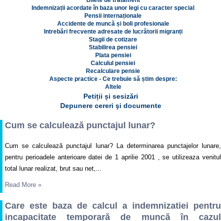
Bilete de tratament
Indemnizații acordate în baza unor legi cu caracter special
Pensii internaționale
Accidente de muncă și boli profesionale
Intrebări frecvente adresate de lucrătorii migranți
Stagii de cotizare
Stabilirea pensiei
Plata pensiei
Calculul pensiei
Recalculare pensie
Aspecte practice - Ce trebuie să știm despre:
Altele
Petiții și sesizări
Depunere cereri şi documente
Cum se calculează punctajul lunar?
Cum se calculează punctajul lunar? La determinarea punctajelor lunare,
pentru perioadele anterioare datei de 1 aprilie 2001 , se utilizeaza venitul
total lunar realizat, brut sau net,...
Read More
»
Care este baza de calcul a indemnizatiei pentru
incapacitate temporară de muncă în cazul