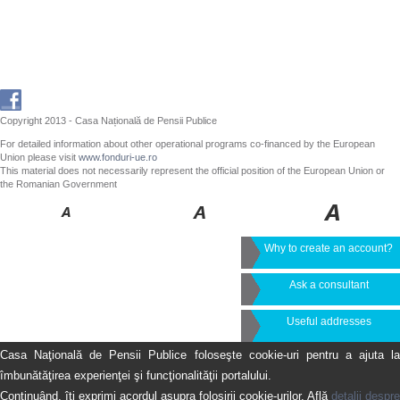
Copyright 2013 - Casa Națională de Pensii Publice
For detailed information about other operational programs co-financed by the European
Union please visit
www.fonduri-ue.ro
This material does not necessarily represent the official position of the European Union or
the Romanian Government
Why to create an account?
Ask a consultant
Useful addresses
Casa Naţională de Pensii Publice foloseşte cookie-uri pentru a ajuta la
îmbunătăţirea experienţei şi funcţionalităţii portalului.
Continuând, îţi exprimi acordul asupra folosirii cookie-urilor. Află
detalii despre