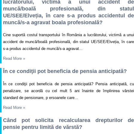
lucrătorului, victimă a unui accident de
muncă/boală profesională, din statul
UE/SEE/Elveția, în care s-a produs accidentul de
muncă/s-a agravat boala profesională?
Cine suportă costul transportului în România a lucrătorului, victimă a unui
accident de muncă/boală profesională, din statul UE/SEE/Elveția, în care
s-a produs accidentul de muncă/s-a agravat...
Read More
»
În ce condiţii pot beneficia de pensia anticipată?
În ce condiţii pot beneficia de pensia anticipată? Pensia anticipată, cu
penalizare, se acordă cu cel mult 5 ani înainte de împlinirea vârstei
standard de pensionare, p ersoanele care...
Read More
»
Când pot solicita recalcularea drepturilor de
pensie pentru limită de vărstă?