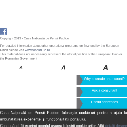
Copyright 2013 - Casa Națională de Pensii Publice
For detailed information about other operational programs co-financed by the European
Union please visit
www.fonduri-ue.ro
This material does not necessarily represent the official position of the European Union or
the Romanian Government
Why to create an account?
Ask a consultant
Useful addresses
Casa Naţională de Pensii Publice foloseşte cookie-uri pentru a ajuta la
îmbunătăţirea experienţei şi funcţionalităţii portalului.
Continuând, îţi exprimi acordul asupra folosirii cookie-urilor. Află
detalii despre