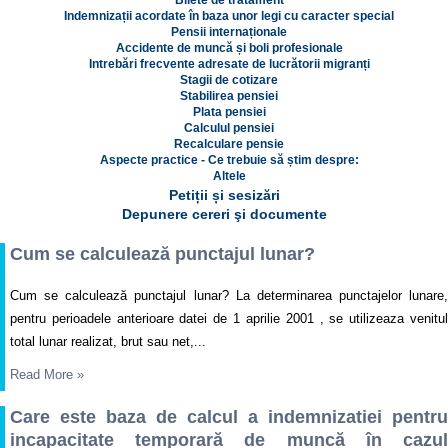
Bilete de tratament
Indemnizații acordate în baza unor legi cu caracter special
Pensii internaționale
Accidente de muncă și boli profesionale
Intrebări frecvente adresate de lucrătorii migranți
Stagii de cotizare
Stabilirea pensiei
Plata pensiei
Calculul pensiei
Recalculare pensie
Aspecte practice - Ce trebuie să știm despre:
Altele
Petiții și sesizări
Depunere cereri şi documente
Cum se calculează punctajul lunar?
Cum se calculează punctajul lunar? La determinarea punctajelor lunare,
pentru perioadele anterioare datei de 1 aprilie 2001 , se utilizeaza venitul
total lunar realizat, brut sau net,...
Read More
»
Care este baza de calcul a indemnizatiei pentru
incapacitate temporară de muncă în cazul