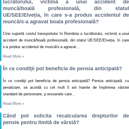
lucrătorului, victimă a unui accident de
muncă/boală profesională, din statul
UE/SEE/Elveția, în care s-a produs accidentul de
muncă/s-a agravat boala profesională?
Cine suportă costul transportului în România a lucrătorului, victimă a unui
accident de muncă/boală profesională, din statul UE/SEE/Elveția, în care
s-a produs accidentul de muncă/s-a agravat...
Read More
»
În ce condiţii pot beneficia de pensia anticipată?
În ce condiţii pot beneficia de pensia anticipată? Pensia anticipată, cu
penalizare, se acordă cu cel mult 5 ani înainte de împlinirea vârstei
standard de pensionare, p ersoanele care...
Read More
»
Când pot solicita recalcularea drepturilor de
pensie pentru limită de vărstă?