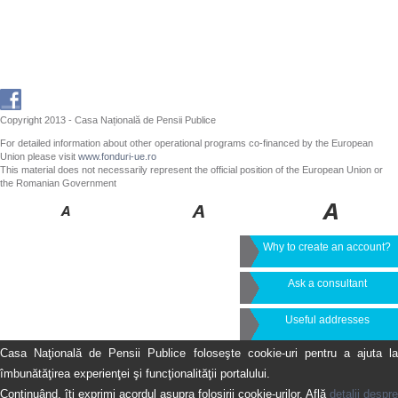
Copyright 2013 - Casa Națională de Pensii Publice
For detailed information about other operational programs co-financed by the European
Union please visit
www.fonduri-ue.ro
This material does not necessarily represent the official position of the European Union or
the Romanian Government
Why to create an account?
Ask a consultant
Useful addresses
Casa Naţională de Pensii Publice foloseşte cookie-uri pentru a ajuta la
îmbunătăţirea experienţei şi funcţionalităţii portalului.
Continuând, îţi exprimi acordul asupra folosirii cookie-urilor. Află
detalii despre