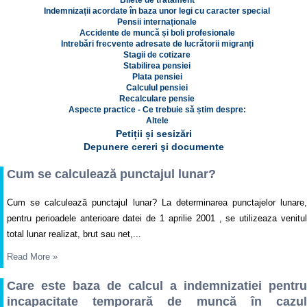
Bilete de tratament
Indemnizații acordate în baza unor legi cu caracter special
Pensii internaționale
Accidente de muncă și boli profesionale
Intrebări frecvente adresate de lucrătorii migranți
Stagii de cotizare
Stabilirea pensiei
Plata pensiei
Calculul pensiei
Recalculare pensie
Aspecte practice - Ce trebuie să știm despre:
Altele
Petiții și sesizări
Depunere cereri şi documente
Cum se calculează punctajul lunar?
Cum se calculează punctajul lunar? La determinarea punctajelor lunare,
pentru perioadele anterioare datei de 1 aprilie 2001 , se utilizeaza venitul
total lunar realizat, brut sau net,...
Read More
»
Care este baza de calcul a indemnizatiei pentru
incapacitate temporară de muncă în cazul