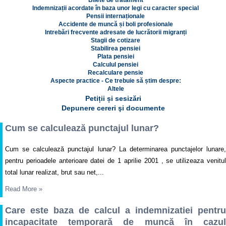
Bilete de tratament
Indemnizații acordate în baza unor legi cu caracter special
Pensii internaționale
Accidente de muncă și boli profesionale
Intrebări frecvente adresate de lucrătorii migranți
Stagii de cotizare
Stabilirea pensiei
Plata pensiei
Calculul pensiei
Recalculare pensie
Aspecte practice - Ce trebuie să știm despre:
Altele
Petiții și sesizări
Depunere cereri şi documente
Cum se calculează punctajul lunar?
Cum se calculează punctajul lunar? La determinarea punctajelor lunare,
pentru perioadele anterioare datei de 1 aprilie 2001 , se utilizeaza venitul
total lunar realizat, brut sau net,...
Read More
»
Care este baza de calcul a indemnizatiei pentru
incapacitate temporară de muncă în cazul