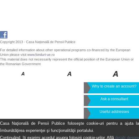
Copyright 2013 - Casa Națională de Pensii Publice
For detailed information about other operational programs co-financed by the European
Union please visit
www.fonduri-ue.ro
This material does not necessarily represent the official position of the European Union or
the Romanian Government
Why to create an account?
Ask a consultant
Useful addresses
Casa Naţională de Pensii Publice foloseşte cookie-uri pentru a ajuta la
îmbunătăţirea experienţei şi funcţionalităţii portalului.
Continuând, îţi exprimi acordul asupra folosirii cookie-urilor. Află
detalii despre