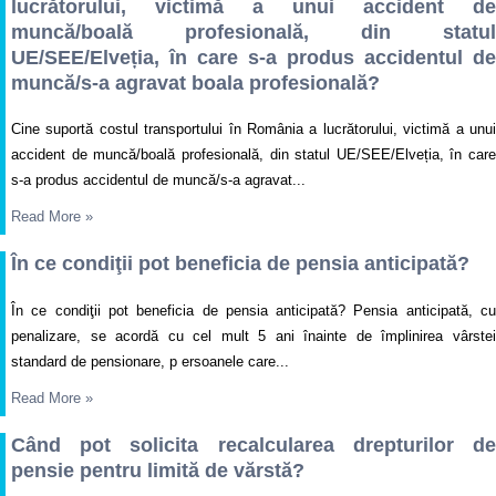
lucrătorului, victimă a unui accident de
muncă/boală profesională, din statul
UE/SEE/Elveția, în care s-a produs accidentul de
muncă/s-a agravat boala profesională?
Cine suportă costul transportului în România a lucrătorului, victimă a unui
accident de muncă/boală profesională, din statul UE/SEE/Elveția, în care
s-a produs accidentul de muncă/s-a agravat...
Read More
»
În ce condiţii pot beneficia de pensia anticipată?
În ce condiţii pot beneficia de pensia anticipată? Pensia anticipată, cu
penalizare, se acordă cu cel mult 5 ani înainte de împlinirea vârstei
standard de pensionare, p ersoanele care...
Read More
»
Când pot solicita recalcularea drepturilor de
pensie pentru limită de vărstă?