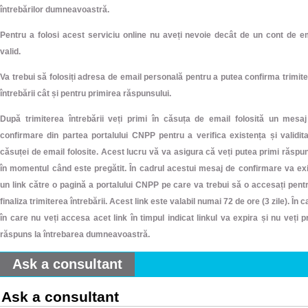
întrebărilor dumneavoastră.
Pentru a folosi acest serviciu online nu aveți nevoie decât de un cont de e
valid.
Va trebui să folosiți adresa de email personală pentru a putea confirma trimit
întrebării cât și pentru primirea răspunsului.
După trimiterea întrebării veți primi în căsuța de email folosită un mesa
confirmare din partea portalului CNPP pentru a verifica existența și validit
căsuței de email folosite. Acest lucru vă va asigura că veți putea primi răspu
în momentul când este pregătit. În cadrul acestui mesaj de confirmare va ex
un link către o pagină a portalului CNPP pe care va trebui să o accesați pent
finaliza trimiterea întrebării. Acest link este valabil numai 72 de ore (3 zile). În c
în care nu veți accesa acet link în timpul indicat linkul va expira și nu veți p
răspuns la întrebarea dumneavoastră.
Ask a consultant
Ask a consultant