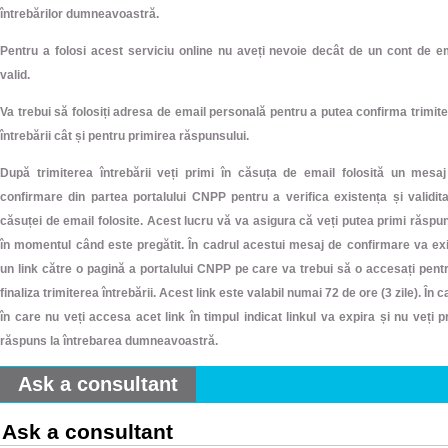
întrebărilor dumneavoastră.
Pentru a folosi acest serviciu online nu aveți nevoie decât de un cont de e
valid.
Va trebui să folosiți adresa de email personală pentru a putea confirma trimit
întrebării cât și pentru primirea răspunsului.
După trimiterea întrebării veți primi în căsuța de email folosită un mesa
confirmare din partea portalului CNPP pentru a verifica existența și validit
căsuței de email folosite. Acest lucru vă va asigura că veți putea primi răspu
în momentul când este pregătit. În cadrul acestui mesaj de confirmare va ex
un link către o pagină a portalului CNPP pe care va trebui să o accesați pent
finaliza trimiterea întrebării. Acest link este valabil numai 72 de ore (3 zile). În c
în care nu veți accesa acet link în timpul indicat linkul va expira și nu veți p
răspuns la întrebarea dumneavoastră.
Ask a consultant
Ask a consultant