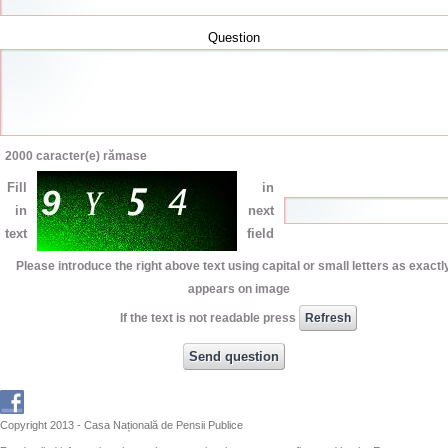
Question
2000
caracter(e) rămase
Fill
in
in
next
text
field
Please introduce the right above text using capital or small letters as exactly
appears on image
If the text is not readable press
Copyright 2013 - Casa Națională de Pensii Publice