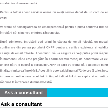
întrebărilor dumneavoastră.
Pentru a folosi acest serviciu online nu aveți nevoie decât de un cont de e
valid.
Va trebui să folosiți adresa de email personală pentru a putea confirma trimit
întrebării cât și pentru primirea răspunsului.
După trimiterea întrebării veți primi în căsuța de email folosită un mesa
confirmare din partea portalului CNPP pentru a verifica existența și validit
căsuței de email folosite. Acest lucru vă va asigura că veți putea primi răspu
în momentul când este pregătit. În cadrul acestui mesaj de confirmare va ex
un link către o pagină a portalului CNPP pe care va trebui să o accesați pent
finaliza trimiterea întrebării. Acest link este valabil numai 72 de ore (3 zile). În c
în care nu veți accesa acet link în timpul indicat linkul va expira și nu veți p
răspuns la întrebarea dumneavoastră.
Ask a consultant
Ask a consultant