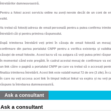
întrebărilor dumneavoastră.
Pentru a folosi acest serviciu online nu aveți nevoie decât de un cont de e
valid.
Va trebui să folosiți adresa de email personală pentru a putea confirma trimit
întrebării cât și pentru primirea răspunsului.
După trimiterea întrebării veți primi în căsuța de email folosită un mesa
confirmare din partea portalului CNPP pentru a verifica existența și validit
căsuței de email folosite. Acest lucru vă va asigura că veți putea primi răspu
în momentul când este pregătit. În cadrul acestui mesaj de confirmare va ex
un link către o pagină a portalului CNPP pe care va trebui să o accesați pent
finaliza trimiterea întrebării. Acest link este valabil numai 72 de ore (3 zile). În c
în care nu veți accesa acet link în timpul indicat linkul va expira și nu veți p
răspuns la întrebarea dumneavoastră.
Ask a consultant
Ask a consultant