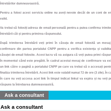
întrebărilor dumneavoastră.
Pentru a folosi acest serviciu online nu aveți nevoie decât de un cont de e
valid.
Va trebui să folosiți adresa de email personală pentru a putea confirma trimit
întrebării cât și pentru primirea răspunsului.
După trimiterea întrebării veți primi în căsuța de email folosită un mesa
confirmare din partea portalului CNPP pentru a verifica existența și validit
căsuței de email folosite. Acest lucru vă va asigura că veți putea primi răspu
în momentul când este pregătit. În cadrul acestui mesaj de confirmare va ex
un link către o pagină a portalului CNPP pe care va trebui să o accesați pent
finaliza trimiterea întrebării. Acest link este valabil numai 72 de ore (3 zile). În c
în care nu veți accesa acet link în timpul indicat linkul va expira și nu veți p
răspuns la întrebarea dumneavoastră.
Ask a consultant
Ask a consultant