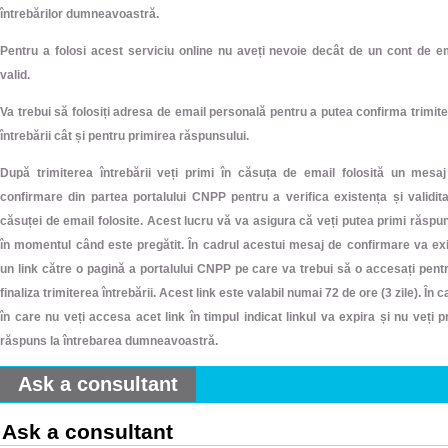
întrebărilor dumneavoastră.
Pentru a folosi acest serviciu online nu aveți nevoie decât de un cont de e
valid.
Va trebui să folosiți adresa de email personală pentru a putea confirma trimit
întrebării cât și pentru primirea răspunsului.
După trimiterea întrebării veți primi în căsuța de email folosită un mesa
confirmare din partea portalului CNPP pentru a verifica existența și validit
căsuței de email folosite. Acest lucru vă va asigura că veți putea primi răspu
în momentul când este pregătit. În cadrul acestui mesaj de confirmare va ex
un link către o pagină a portalului CNPP pe care va trebui să o accesați pent
finaliza trimiterea întrebării. Acest link este valabil numai 72 de ore (3 zile). În c
în care nu veți accesa acet link în timpul indicat linkul va expira și nu veți p
răspuns la întrebarea dumneavoastră.
Ask a consultant
Ask a consultant