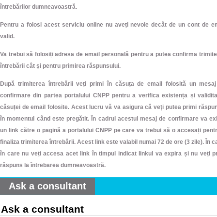
întrebărilor dumneavoastră.
Pentru a folosi acest serviciu online nu aveți nevoie decât de un cont de e
valid.
Va trebui să folosiți adresa de email personală pentru a putea confirma trimit
întrebării cât și pentru primirea răspunsului.
După trimiterea întrebării veți primi în căsuța de email folosită un mesa
confirmare din partea portalului CNPP pentru a verifica existența și validit
căsuței de email folosite. Acest lucru vă va asigura că veți putea primi răspu
în momentul când este pregătit. În cadrul acestui mesaj de confirmare va ex
un link către o pagină a portalului CNPP pe care va trebui să o accesați pent
finaliza trimiterea întrebării. Acest link este valabil numai 72 de ore (3 zile). În c
în care nu veți accesa acet link în timpul indicat linkul va expira și nu veți p
răspuns la întrebarea dumneavoastră.
Ask a consultant
Ask a consultant