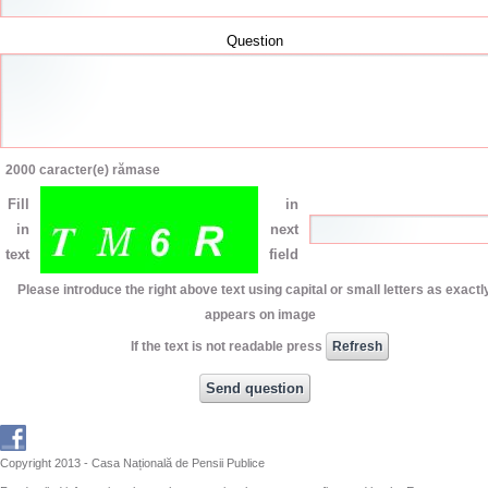
Question
2000
caracter(e) rămase
Fill
in
in
next
text
field
Please introduce the right above text using capital or small letters as exactly
appears on image
If the text is not readable press
Copyright 2013 - Casa Națională de Pensii Publice