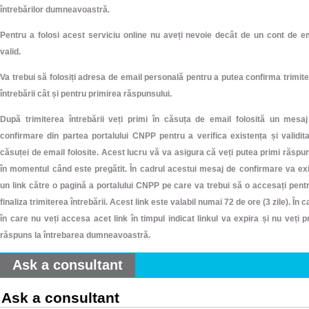
întrebărilor dumneavoastră.
Pentru a folosi acest serviciu online nu aveți nevoie decât de un cont de e
valid.
Va trebui să folosiți adresa de email personală pentru a putea confirma trimit
întrebării cât și pentru primirea răspunsului.
După trimiterea întrebării veți primi în căsuța de email folosită un mesa
confirmare din partea portalului CNPP pentru a verifica existența și validit
căsuței de email folosite. Acest lucru vă va asigura că veți putea primi răspu
în momentul când este pregătit. În cadrul acestui mesaj de confirmare va ex
un link către o pagină a portalului CNPP pe care va trebui să o accesați pent
finaliza trimiterea întrebării. Acest link este valabil numai 72 de ore (3 zile). În c
în care nu veți accesa acet link în timpul indicat linkul va expira și nu veți p
răspuns la întrebarea dumneavoastră.
Ask a consultant
Ask a consultant