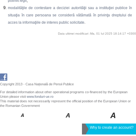
potrivit legii
;
modalităţile de contestare a deciziei autorităţii sau a instituţiei publice în
situaţia în care persoana se consideră vătămată în privinţa dreptului de
acces la informaţiile de interes public solicitate
.
Data ultimei modificari :Ma, 01 Iul 2025 18:14:17 +0300
Copyright 2013 - Casa Națională de Pensii Publice
For detailed information about other operational programs co-financed by the European
Union please visit
www.fonduri-ue.ro
This material does not necessarily represent the official position of the European Union or
the Romanian Government
Why to create an account?