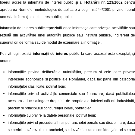
liberul acces la informaţii de interes public şi al
Hotărârii nr. 123/2002
pentr
aprobarea Normelor metodologice de aplicare a Legii nr. 544/2001 privind liberul
acces la informaţiile de interes public public.
Informaţia de interes public reprezintă orice informaţie care priveşte activităţile sau
rezultă din activităţile unei autorităţi publice sau instituţii publice, indiferent de
suportul ori de forma sau de modul de exprimare a informaţiei.
Potrivit legii, există
informaţii de interes public
la care accesul este exceptat, şi
anume:
informaţiile privind deliberările autorităţilor, precum şi cele care privesc
interesele economice şi politice ale României, dacă fac parte din categoria
informaţiilor clasificate, potrivit legii;
informaţiile privind activităţile comerciale sau financiare, dacă publicitatea
acestora aduce atingere dreptului de proprietate intelectuală ori industrială,
precum şi principiului concurenţei loiale, potrivit legii;
informaţiile cu privire la datele personale, potrivit legii;
informaţiile privind procedura în timpul anchetei penale sau disciplinare, dacă
se periclitează rezultatul anchetei, se dezvăluie surse confidenţiale ori se pun