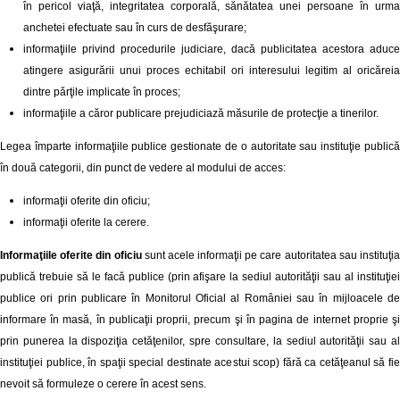
în pericol viaţă, integritatea corporală, sănătatea unei persoane în urma
anchetei efectuate sau în curs de desfăşurare;
informaţiile privind procedurile judiciare, dacă publicitatea acestora aduce
atingere asigurării unui proces echitabil ori interesului legitim al oricăreia
dintre părţile implicate în proces;
informaţiile a căror publicare prejudiciază măsurile de protecţie a tinerilor.
Legea împarte informaţiile publice gestionate de o autoritate sau instituţie publică
în două categorii, din punct de vedere al modului de acces:
informaţii oferite din oficiu;
informaţii oferite la cerere.
Informaţiile oferite din oficiu
sunt acele informaţii pe care autoritatea sau instituţi
publică trebuie să le facă publice (prin afişare la sediul autorităţii sau al instituţiei
publice ori prin publicare în Monitorul Oficial al României sau în mijloacele de
informare în masă, în publicaţii proprii, precum şi în pagina de internet proprie şi
prin punerea la dispoziţia cetăţenilor, spre consultare, la sediul autorităţii sau al
instituţiei publice, în spaţii special destinate acestui scop) fără ca cetăţeanul să fie
nevoit să formuleze o cerere în acest sens.