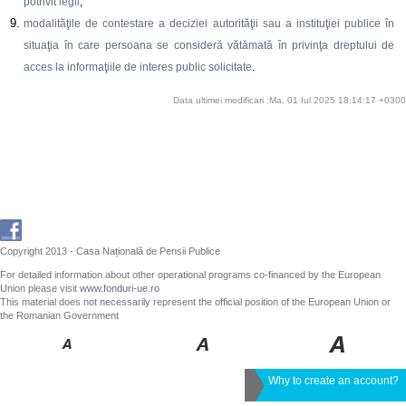
potrivit legii
;
modalităţile de contestare a deciziei autorităţii sau a instituţiei publice în
situaţia în care persoana se consideră vătămată în privinţa dreptului de
acces la informaţiile de interes public solicitate
.
Data ultimei modificari :Ma, 01 Iul 2025 18:14:17 +0300
Copyright 2013 - Casa Națională de Pensii Publice
For detailed information about other operational programs co-financed by the European
Union please visit
www.fonduri-ue.ro
This material does not necessarily represent the official position of the European Union or
the Romanian Government
Why to create an account?