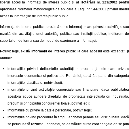
liberul acces la informaţii de interes public şi al
Hotărârii nr. 123/2002
pentr
aprobarea Normelor metodologice de aplicare a Legii nr. 544/2001 privind liberul
acces la informaţiile de interes public public.
Informaţia de interes public reprezintă orice informaţie care priveşte activităţile sau
rezultă din activităţile unei autorităţi publice sau instituţii publice, indiferent de
suportul ori de forma sau de modul de exprimare a informaţiei.
Potrivit legii, există
informaţii de interes public
la care accesul este exceptat, şi
anume:
informaţiile privind deliberările autorităţilor, precum şi cele care privesc
interesele economice şi politice ale României, dacă fac parte din categoria
informaţiilor clasificate, potrivit legii;
informaţiile privind activităţile comerciale sau financiare, dacă publicitatea
acestora aduce atingere dreptului de proprietate intelectuală ori industrială,
precum şi principiului concurenţei loiale, potrivit legii;
informaţiile cu privire la datele personale, potrivit legii;
informaţiile privind procedura în timpul anchetei penale sau disciplinare, dacă
se periclitează rezultatul anchetei, se dezvăluie surse confidenţiale ori se pun