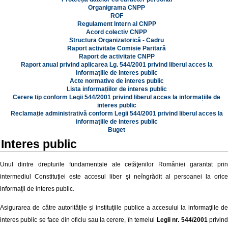
Organigrama CNPP
ROF
Regulament Intern al CNPP
Acord colectiv CNPP
Structura Organizatorică - Cadru
Raport activitate Comisie Paritară
Raport de activitate CNPP
Raport anual privind aplicarea Lg. 544/2001 privind liberul acces la
informațiile de interes public
Acte normative de interes public
Lista informațiilor de interes public
Cerere tip conform Legii 544/2001 privind liberul acces la informațiile de
interes public
Reclamație administrativă conform Legii 544/2001 privind liberul acces la
informațiile de interes public
Buget
Interes public
Unul dintre drepturile fundamentale ale cetăţenilor României garantat prin
intermediul Constituţiei este accesul liber şi neîngrădit al persoanei la orice
informaţii de interes public.
Asigurarea de către autorităţile şi instituţiile publice a accesului la informaţiile de
interes public se face din oficiu sau la cerere, în temeiul
Legii nr. 544/2001
privin