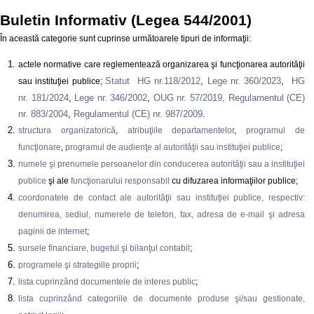
Buletin Informativ (Legea 544/2001)
În această categorie sunt cuprinse următoarele tipuri de informaţii:
actele normative care reglementează organizarea şi funcţionarea autorităţii
Statut HG nr.118/2012
,
Lege nr. 360/2023
,
HG
sau instituţiei publice;
nr. 181/2024
,
Lege nr. 346/2002
,
OUG nr. 57/2019,
Regulamentul (CE)
nr. 883/2004
,
Regulamentul (CE) nr. 987/2009
.
structura organizatorică
,
atribuţiile departamentelor
,
programul de
funcţionare
,
programul de audienţe al autorităţii sau instituţiei publice
;
numele şi prenumele persoanelor din conducerea autorităţii sau a instituţiei
publice
şi ale
funcţionarului responsabil
cu difuzarea informaţiilor publice;
coordonatele de contact ale autorităţii sau instituţiei publice, respectiv:
denumirea, sediul, numerele de telefon, fax, adresa de e-mail şi adresa
paginii de internet
;
sursele financiare, bugetul şi bilanţul contabil
;
programele şi strategiile proprii
;
lista cuprinzând documentele de interes public
;
lista cuprinzând categoriile de documente produse şi/sau gestionate,