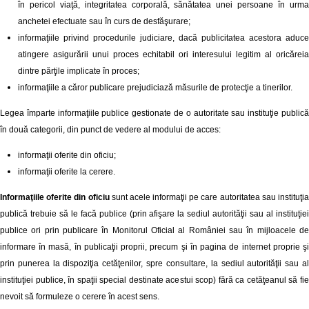
în pericol viaţă, integritatea corporală, sănătatea unei persoane în urma
anchetei efectuate sau în curs de desfăşurare;
informaţiile privind procedurile judiciare, dacă publicitatea acestora aduce
atingere asigurării unui proces echitabil ori interesului legitim al oricăreia
dintre părţile implicate în proces;
informaţiile a căror publicare prejudiciază măsurile de protecţie a tinerilor.
Legea împarte informaţiile publice gestionate de o autoritate sau instituţie publică
în două categorii, din punct de vedere al modului de acces:
informaţii oferite din oficiu;
informaţii oferite la cerere.
Informaţiile oferite din oficiu
sunt acele informaţii pe care autoritatea sau instituţi
publică trebuie să le facă publice (prin afişare la sediul autorităţii sau al instituţiei
publice ori prin publicare în Monitorul Oficial al României sau în mijloacele de
informare în masă, în publicaţii proprii, precum şi în pagina de internet proprie şi
prin punerea la dispoziţia cetăţenilor, spre consultare, la sediul autorităţii sau al
instituţiei publice, în spaţii special destinate acestui scop) fără ca cetăţeanul să fie
nevoit să formuleze o cerere în acest sens.