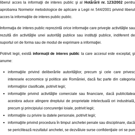
liberul acces la informaţii de interes public şi al
Hotărârii nr. 123/2002
pentr
aprobarea Normelor metodologice de aplicare a Legii nr. 544/2001 privind liberul
acces la informaţiile de interes public public.
Informaţia de interes public reprezintă orice informaţie care priveşte activităţile sau
rezultă din activităţile unei autorităţi publice sau instituţii publice, indiferent de
suportul ori de forma sau de modul de exprimare a informaţiei.
Potrivit legii, există
informaţii de interes public
la care accesul este exceptat, şi
anume:
informaţiile privind deliberările autorităţilor, precum şi cele care privesc
interesele economice şi politice ale României, dacă fac parte din categoria
informaţiilor clasificate, potrivit legii;
informaţiile privind activităţile comerciale sau financiare, dacă publicitatea
acestora aduce atingere dreptului de proprietate intelectuală ori industrială,
precum şi principiului concurenţei loiale, potrivit legii;
informaţiile cu privire la datele personale, potrivit legii;
informaţiile privind procedura în timpul anchetei penale sau disciplinare, dacă
se periclitează rezultatul anchetei, se dezvăluie surse confidenţiale ori se pun