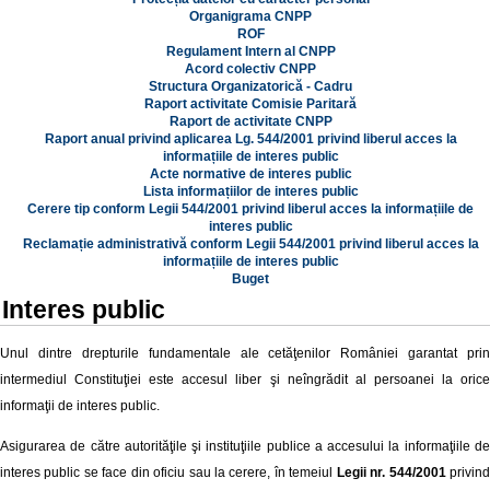
Organigrama CNPP
ROF
Regulament Intern al CNPP
Acord colectiv CNPP
Structura Organizatorică - Cadru
Raport activitate Comisie Paritară
Raport de activitate CNPP
Raport anual privind aplicarea Lg. 544/2001 privind liberul acces la
informațiile de interes public
Acte normative de interes public
Lista informațiilor de interes public
Cerere tip conform Legii 544/2001 privind liberul acces la informațiile de
interes public
Reclamație administrativă conform Legii 544/2001 privind liberul acces la
informațiile de interes public
Buget
Interes public
Unul dintre drepturile fundamentale ale cetăţenilor României garantat prin
intermediul Constituţiei este accesul liber şi neîngrădit al persoanei la orice
informaţii de interes public.
Asigurarea de către autorităţile şi instituţiile publice a accesului la informaţiile de
interes public se face din oficiu sau la cerere, în temeiul
Legii nr. 544/2001
privin