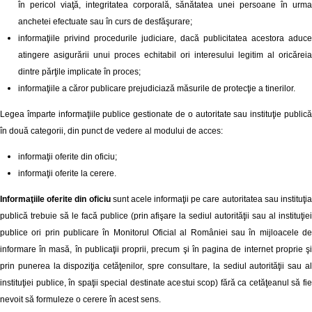
în pericol viaţă, integritatea corporală, sănătatea unei persoane în urma
anchetei efectuate sau în curs de desfăşurare;
informaţiile privind procedurile judiciare, dacă publicitatea acestora aduce
atingere asigurării unui proces echitabil ori interesului legitim al oricăreia
dintre părţile implicate în proces;
informaţiile a căror publicare prejudiciază măsurile de protecţie a tinerilor.
Legea împarte informaţiile publice gestionate de o autoritate sau instituţie publică
în două categorii, din punct de vedere al modului de acces:
informaţii oferite din oficiu;
informaţii oferite la cerere.
Informaţiile oferite din oficiu
sunt acele informaţii pe care autoritatea sau instituţi
publică trebuie să le facă publice (prin afişare la sediul autorităţii sau al instituţiei
publice ori prin publicare în Monitorul Oficial al României sau în mijloacele de
informare în masă, în publicaţii proprii, precum şi în pagina de internet proprie şi
prin punerea la dispoziţia cetăţenilor, spre consultare, la sediul autorităţii sau al
instituţiei publice, în spaţii special destinate acestui scop) fără ca cetăţeanul să fie
nevoit să formuleze o cerere în acest sens.