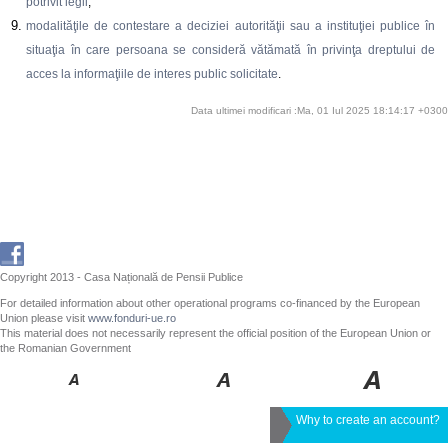
potrivit legii
;
modalităţile de contestare a deciziei autorităţii sau a instituţiei publice în
situaţia în care persoana se consideră vătămată în privinţa dreptului de
acces la informaţiile de interes public solicitate
.
Data ultimei modificari :Ma, 01 Iul 2025 18:14:17 +0300
Copyright 2013 - Casa Națională de Pensii Publice
For detailed information about other operational programs co-financed by the European
Union please visit
www.fonduri-ue.ro
This material does not necessarily represent the official position of the European Union or
the Romanian Government
Why to create an account?