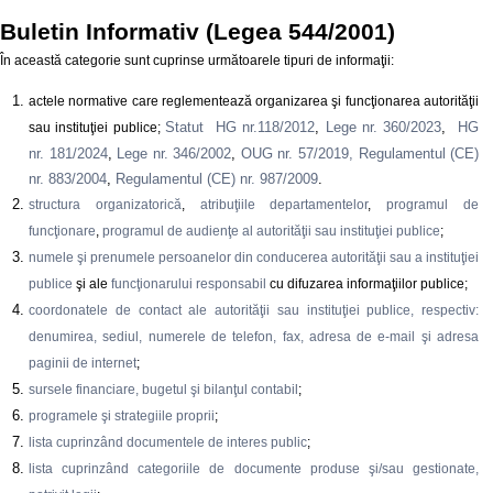
Buletin Informativ (Legea 544/2001)
În această categorie sunt cuprinse următoarele tipuri de informaţii:
actele normative care reglementează organizarea şi funcţionarea autorităţii
Statut HG nr.118/2012
,
Lege nr. 360/2023
,
HG
sau instituţiei publice;
nr. 181/2024
,
Lege nr. 346/2002
,
OUG nr. 57/2019,
Regulamentul (CE)
nr. 883/2004
,
Regulamentul (CE) nr. 987/2009
.
structura organizatorică
,
atribuţiile departamentelor
,
programul de
funcţionare
,
programul de audienţe al autorităţii sau instituţiei publice
;
numele şi prenumele persoanelor din conducerea autorităţii sau a instituţiei
publice
şi ale
funcţionarului responsabil
cu difuzarea informaţiilor publice;
coordonatele de contact ale autorităţii sau instituţiei publice, respectiv:
denumirea, sediul, numerele de telefon, fax, adresa de e-mail şi adresa
paginii de internet
;
sursele financiare, bugetul şi bilanţul contabil
;
programele şi strategiile proprii
;
lista cuprinzând documentele de interes public
;
lista cuprinzând categoriile de documente produse şi/sau gestionate,