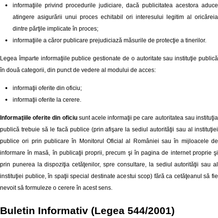
informaţiile privind procedurile judiciare, dacă publicitatea acestora aduce
atingere asigurării unui proces echitabil ori interesului legitim al oricăreia
dintre părţile implicate în proces;
informaţiile a căror publicare prejudiciază măsurile de protecţie a tinerilor.
Legea împarte informaţiile publice gestionate de o autoritate sau instituţie publică
în două categorii, din punct de vedere al modului de acces:
informaţii oferite din oficiu;
informaţii oferite la cerere.
Informaţiile oferite din oficiu
sunt acele informaţii pe care autoritatea sau instituţi
publică trebuie să le facă publice (prin afişare la sediul autorităţii sau al instituţiei
publice ori prin publicare în Monitorul Oficial al României sau în mijloacele de
informare în masă, în publicaţii proprii, precum şi în pagina de internet proprie şi
prin punerea la dispoziţia cetăţenilor, spre consultare, la sediul autorităţii sau al
instituţiei publice, în spaţii special destinate acestui scop) fără ca cetăţeanul să fie
nevoit să formuleze o cerere în acest sens.
Buletin Informativ (Legea 544/2001)