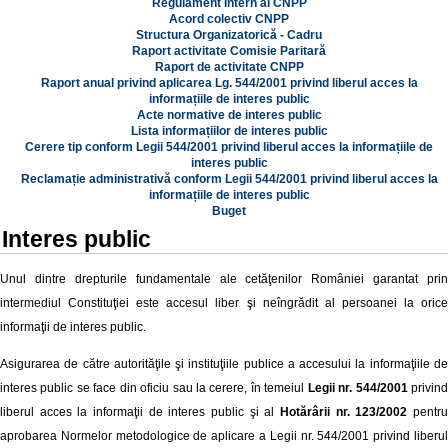
Regulament Intern al CNPP
Acord colectiv CNPP
Structura Organizatorică - Cadru
Raport activitate Comisie Paritară
Raport de activitate CNPP
Raport anual privind aplicarea Lg. 544/2001 privind liberul acces la
informațiile de interes public
Acte normative de interes public
Lista informațiilor de interes public
Cerere tip conform Legii 544/2001 privind liberul acces la informațiile de
interes public
Reclamație administrativă conform Legii 544/2001 privind liberul acces la
informațiile de interes public
Buget
Interes public
Unul dintre drepturile fundamentale ale cetăţenilor României garantat prin
intermediul Constituţiei este accesul liber şi neîngrădit al persoanei la orice
informaţii de interes public.
Asigurarea de către autorităţile şi instituţiile publice a accesului la informaţiile de
interes public se face din oficiu sau la cerere, în temeiul
Legii nr. 544/2001
privin
liberul acces la informaţii de interes public şi al
Hotărârii nr. 123/2002
pentr
aprobarea Normelor metodologice de aplicare a Legii nr. 544/2001 privind liberul