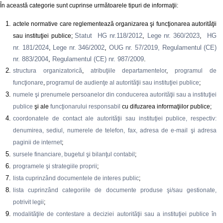
În această categorie sunt cuprinse următoarele tipuri de informaţii:
actele normative care reglementează organizarea şi funcţionarea autorităţii
Statut HG nr.118/2012
,
Lege nr. 360/2023
,
HG
sau instituţiei publice;
nr. 181/2024
,
Lege nr. 346/2002
,
OUG nr. 57/2019,
Regulamentul (CE)
nr. 883/2004
,
Regulamentul (CE) nr. 987/2009
.
structura organizatorică
,
atribuţiile departamentelor
,
programul de
funcţionare
,
programul de audienţe al autorităţii sau instituţiei publice
;
numele şi prenumele persoanelor din conducerea autorităţii sau a instituţiei
publice
şi ale
funcţionarului responsabil
cu difuzarea informaţiilor publice;
coordonatele de contact ale autorităţii sau instituţiei publice, respectiv:
denumirea, sediul, numerele de telefon, fax, adresa de e-mail şi adresa
paginii de internet
;
sursele financiare, bugetul şi bilanţul contabil
;
programele şi strategiile proprii
;
lista cuprinzând documentele de interes public
;
lista cuprinzând categoriile de documente produse şi/sau gestionate,
potrivit legii
;
modalităţile de contestare a deciziei autorităţii sau a instituţiei publice în