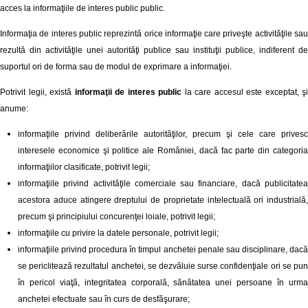
acces la informaţiile de interes public public.
Informaţia de interes public reprezintă orice informaţie care priveşte activităţile sau
rezultă din activităţile unei autorităţi publice sau instituţii publice, indiferent de
suportul ori de forma sau de modul de exprimare a informaţiei.
Potrivit legii, există
informaţii de interes public
la care accesul este exceptat, şi
anume:
informaţiile privind deliberările autorităţilor, precum şi cele care privesc
interesele economice şi politice ale României, dacă fac parte din categoria
informaţiilor clasificate, potrivit legii;
informaţiile privind activităţile comerciale sau financiare, dacă publicitatea
acestora aduce atingere dreptului de proprietate intelectuală ori industrială,
precum şi principiului concurenţei loiale, potrivit legii;
informaţiile cu privire la datele personale, potrivit legii;
informaţiile privind procedura în timpul anchetei penale sau disciplinare, dacă
se periclitează rezultatul anchetei, se dezvăluie surse confidenţiale ori se pun
în pericol viaţă, integritatea corporală, sănătatea unei persoane în urma
anchetei efectuate sau în curs de desfăşurare;