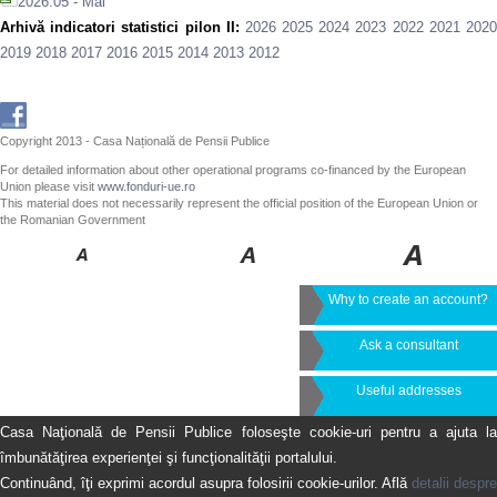
2026.05 - Mai
Arhivă indicatori statistici pilon II:
2026
2025
2024
2023
2022
2021
202
2019
2018
2017
2016
2015
2014
2013
2012
Copyright 2013 - Casa Națională de Pensii Publice
For detailed information about other operational programs co-financed by the European
Union please visit
www.fonduri-ue.ro
This material does not necessarily represent the official position of the European Union or
the Romanian Government
Why to create an account?
Ask a consultant
Useful addresses
Casa Naţională de Pensii Publice foloseşte cookie-uri pentru a ajuta la
îmbunătăţirea experienţei şi funcţionalităţii portalului.
Continuând, îţi exprimi acordul asupra folosirii cookie-urilor. Află
detalii despre