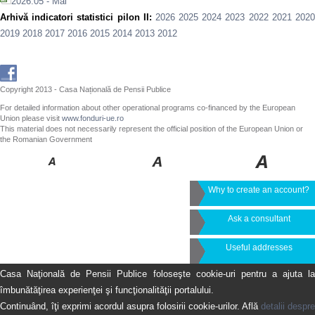
2026.05 - Mai
Arhivă indicatori statistici pilon II:
2026
2025
2024
2023
2022
2021
202
2019
2018
2017
2016
2015
2014
2013
2012
Copyright 2013 - Casa Națională de Pensii Publice
For detailed information about other operational programs co-financed by the European
Union please visit
www.fonduri-ue.ro
This material does not necessarily represent the official position of the European Union or
the Romanian Government
Why to create an account?
Ask a consultant
Useful addresses
Casa Naţională de Pensii Publice foloseşte cookie-uri pentru a ajuta la
îmbunătăţirea experienţei şi funcţionalităţii portalului.
Continuând, îţi exprimi acordul asupra folosirii cookie-urilor. Află
detalii despre