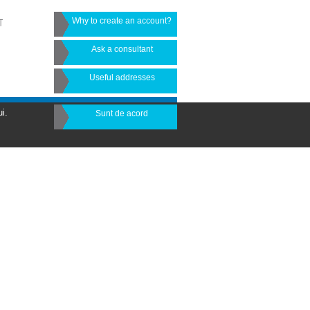
Why to create an account?
T
Ask a consultant
Useful addresses
i.
Sunt de acord