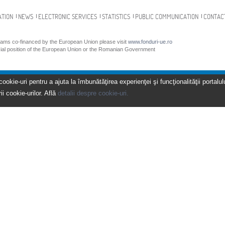
ATION
NEWS
ELECTRONIC SERVICES
STATISTICS
PUBLIC COMMUNICATION
CONTAC
grams co-financed by the European Union please visit
www.fonduri-ue.ro
icial position of the European Union or the Romanian Government
kie-uri pentru a ajuta la îmbunătăţirea experienţei şi funcţionalităţii portalulu
ii cookie-urilor. Află
detalii despre cookie-uri.