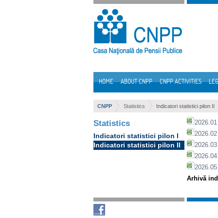
Skip to Content
HOME
ABOUT CNPP
CNPP ACTIVITIES
LEG
Navigation
CNPP
Statistics
Indicatori statistici pilon II
Statistics
2026.01 
2026.02 
Indicatori statistici pilon I
Indicatori statistici pilon II
2026.03 
2026.04 
2026.05
Arhivă indi