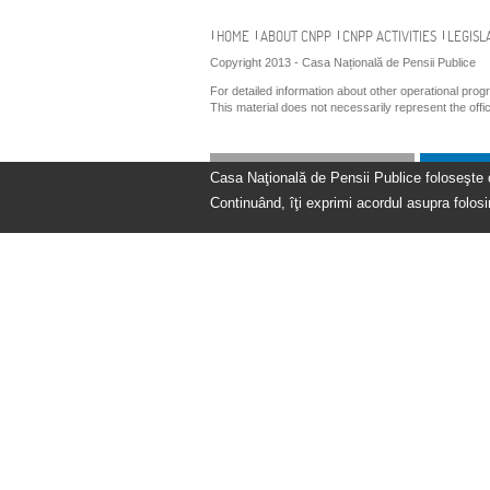
Navigation
HOME
ABOUT CNPP
CNPP ACTIVITIES
LEGISL
Copyright 2013 - Casa Națională de Pensii Publice
For detailed information about other operational pro
This material does not necessarily represent the off
Casa Naţională de Pensii Publice foloseşte coo
Continuând, îţi exprimi acordul asupra folosir