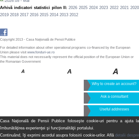
2026.05 - Mai
Arhivă indicatori statistici pilon II:
2026
2025
2024
2023
2022
2021
202
2019
2018
2017
2016
2015
2014
2013
2012
Copyright 2013 - Casa Națională de Pensii Publice
For detailed information about other operational programs co-financed by the European
Union please visit
www.fonduri-ue.ro
This material does not necessarily represent the official position of the European Union or
the Romanian Government
Why to create an account?
Ask a consultant
Useful addresses
Casa Naţională de Pensii Publice foloseşte cookie-uri pentru a ajuta la
îmbunătăţirea experienţei şi funcţionalităţii portalului.
Continuând, îţi exprimi acordul asupra folosirii cookie-urilor. Află
detalii despre