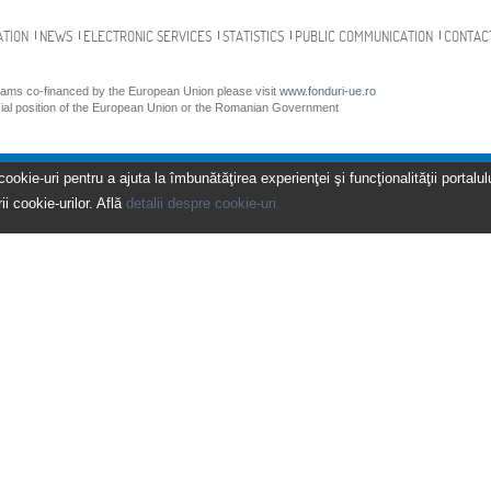
ATION
NEWS
ELECTRONIC SERVICES
STATISTICS
PUBLIC COMMUNICATION
CONTAC
grams co-financed by the European Union please visit
www.fonduri-ue.ro
icial position of the European Union or the Romanian Government
kie-uri pentru a ajuta la îmbunătăţirea experienţei şi funcţionalităţii portalulu
ii cookie-urilor. Află
detalii despre cookie-uri.