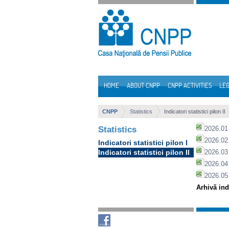
Skip to Content
HOME
ABOUT CNPP
CNPP ACTIVITIES
LEG
Navigation
CNPP
Statistics
Indicatori statistici pilon II
Statistics
2026.01 
2026.02 
Indicatori statistici pilon I
Indicatori statistici pilon II
2026.03 
2026.04 
2026.05
Arhivă indi