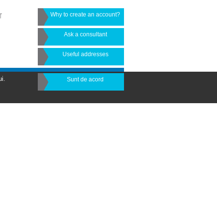
Why to create an account?
T
Ask a consultant
Useful addresses
i.
Sunt de acord