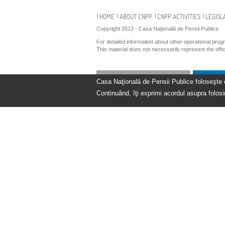
Navigation
HOME
ABOUT CNPP
CNPP ACTIVITIES
LEGISL
Copyright 2013 - Casa Națională de Pensii Publice
For detailed information about other operational pro
This material does not necessarily represent the off
Casa Naţională de Pensii Publice foloseşte coo
Continuând, îţi exprimi acordul asupra folosir