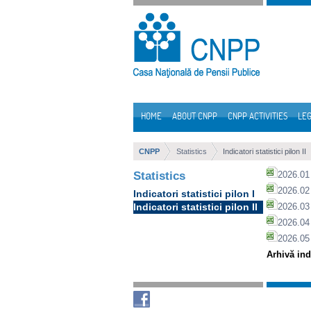
Skip to Content
HOME
ABOUT CNPP
CNPP ACTIVITIES
LEG
Navigation
CNPP
Statistics
Indicatori statistici pilon II
Statistics
2026.01 
2026.02 
Indicatori statistici pilon I
Indicatori statistici pilon II
2026.03 
2026.04 
2026.05
Arhivă indi