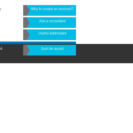
Why to create an account?
T
Ask a consultant
Useful addresses
i.
Sunt de acord