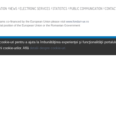
ATION
NEWS
ELECTRONIC SERVICES
STATISTICS
PUBLIC COMMUNICATION
CONTAC
grams co-financed by the European Union please visit
www.fonduri-ue.ro
icial position of the European Union or the Romanian Government
kie-uri pentru a ajuta la îmbunătăţirea experienţei şi funcţionalităţii portalulu
ii cookie-urilor. Află
detalii despre cookie-uri.