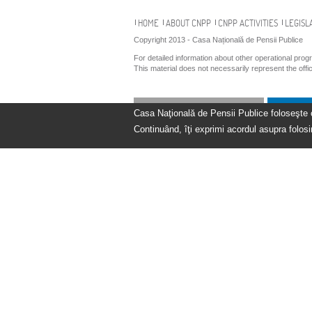
Navigation
HOME
ABOUT CNPP
CNPP ACTIVITIES
LEGISL
Copyright 2013 - Casa Națională de Pensii Publice
For detailed information about other operational pro
This material does not necessarily represent the off
Casa Naţională de Pensii Publice foloseşte coo
Continuând, îţi exprimi acordul asupra folosir