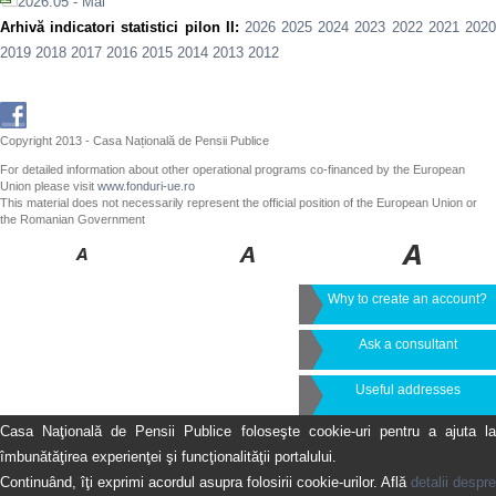
2026.05 - Mai
Arhivă indicatori statistici pilon II:
2026
2025
2024
2023
2022
2021
202
2019
2018
2017
2016
2015
2014
2013
2012
Copyright 2013 - Casa Națională de Pensii Publice
For detailed information about other operational programs co-financed by the European
Union please visit
www.fonduri-ue.ro
This material does not necessarily represent the official position of the European Union or
the Romanian Government
Why to create an account?
Ask a consultant
Useful addresses
Casa Naţională de Pensii Publice foloseşte cookie-uri pentru a ajuta la
îmbunătăţirea experienţei şi funcţionalităţii portalului.
Continuând, îţi exprimi acordul asupra folosirii cookie-urilor. Află
detalii despre